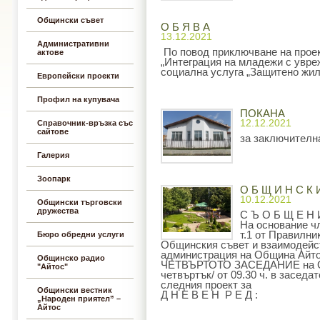
Общински съвет
О Б Я В А
13.12.2021
Административни
По повод приключване на прое
актове
„Интеграция на младежи с увре
социална услуга „Защитено жил
Европейски проекти
Профил на купувача
ПОКАНА
12.12.2021
Справочник-връзка със
сайтове
за заключителн
Галерия
Зоопарк
О Б Щ И Н С К 
10.12.2021
Общински търговски
дружества
С Ъ О Б Щ Е Н 
На основание чл.
т.1 от Правилни
Бюро обредни услуги
Общинския съвет и взаимодейс
администрация на Община Ай
Общинско радио
ЧЕТВЪРТОТО ЗАСЕДАНИЕ на ОбС 
"Айтос"
четвъртък/ от 09.30 ч. в засед
следния проект за
Общински вестник
Д Н Е В Е Н Р Е Д :
„Народен приятел” –
Айтос