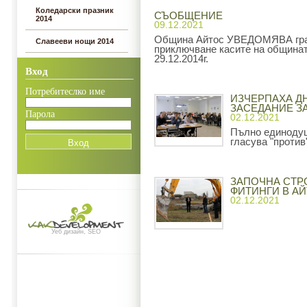
Коледарски празник
СЪОБЩЕНИЕ
2014
09.12.2021
Община Айтос УВЕДОМЯВА граж
Славееви нощи 2014
приключване касите на общинат
29.12.2014г.
Вход
Потребитеслко име
ИЗЧЕРПАХА Д
ЗАСЕДАНИЕ З
Парола
02.12.2021
Пълно единодуш
гласува "против
ЗАПОЧНА СТР
ФИТИНГИ В А
02.12.2021
Уеб дизайн, SEO