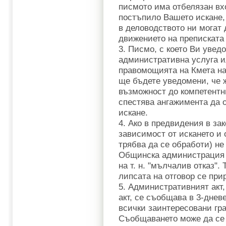
писмото има отбелязан вх
постъпило Вашето искане,
в деловодството ни могат 
движението на преписката
3. Писмо, с което Ви увед
административна услуга и
правомощията на Кмета н
ще бъдете уведомени, че 
възможност до компетентни
спестява ангажимента да 
искане.
4. Ако в предвидения в зак
зависимост от искането и
трябва да се обработи) не
Общинска администрация -
на т. н. "мълчалив отказ". 
липсата на отговор се при
5. Административният акт,
акт, се съобщава в 3-днев
всички заинтересовани гр
Съобщаването може да се