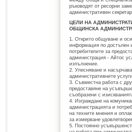
ръководят от ресорни заме
административен секретар
ЦЕЛИ НА АДМИНИСТРАТ
ОБЩИНСКА АДМИНИСТР
1. Открито общуване и оси
информация по достъпен и
потребителите за предост
администрация - Айтос усл
изпълнение.
2. Улесняване и насърчав
административните услуги
3. Съвместна работа с дру
предоставяне на усъвърше
съобразени с изискваният
4. Изграждане на комуник
администрацията и потреб
на техните мнения и опла
за измерване удовлетворен
5. Постоянно усъвършенст
на работа при администра