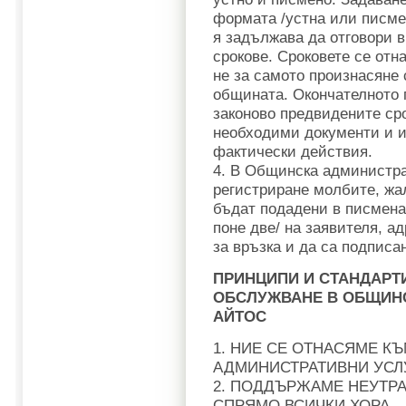
формата /устна или писме
я задължава да отговори в
срокове. Сроковете се отна
не за самото произнасяне 
общината. Окончателното 
законово предвидените ср
необходими документи и 
фактически действия.
4. В Общинска администра
регистриране молбите, жал
бъдат подадени в писмена
поне две/ на заявителя, а
за връзка и да са подписа
ПРИНЦИПИ И СТАНДАРТ
ОБСЛУЖВАНЕ В ОБЩИНС
АЙТОС
1. НИЕ СЕ ОТНАСЯМЕ К
АДМИНИСТРАТИВНИ УСЛ
2. ПОДДЪРЖАМЕ НЕУТРА
СПРЯМО ВСИЧКИ ХОРА.