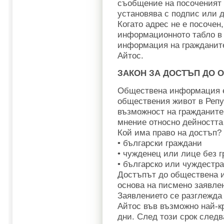
съобщение на посоченият о
установява с подпис или д
Когато адрес не е посочен
информационното табло в 
информация на гражданит
Айтос.
ЗАКОН ЗА ДОСТЪП ДО
Обществена информация е
обществения живот в Репу
възможност на гражданите
мнение относно дейността
Кой има право на достъп?
• български граждани
• чужденец или лице без 
• българско или чуждестр
Достъпът до обществена 
основа на писмено заявле
Заявлението се разглежда
Айтос във възможно най-кр
дни. След този срок след