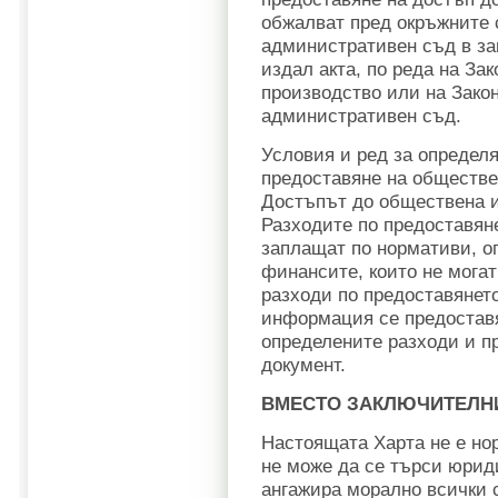
обжалват пред окръжните
административен съд в зав
издал акта, по реда на За
производство или на Зако
административен съд.
Условия и ред за определя
предоставяне на обществ
Достъпът до обществена 
Разходите по предоставян
заплащат по нормативи, о
финансите, които не мога
разходи по предоставянет
информация се предостав
определените разходи и п
документ.
ВМЕСТО ЗАКЛЮЧИТЕЛН
Настоящата Харта не е нор
не може да се търси юриди
ангажира морално всички