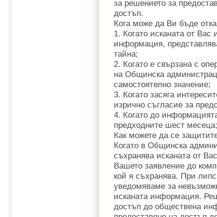
за решението за предоста
достъп.
Кога може да Ви бъде отк
1. Когато исканата от Ва
информация, представляв
тайна;
2. Когато е свързана с опе
на Общинска администраци
самостоятелно значение;
3. Когато засяга интересит
изрично съгласие за пред
4. Когато до информацият
предходните шест месеца
Как можете да се защитит
Когато в Общинска админи
съхранява исканата от Ва
Вашето заявление до комп
кой я съхранява. При липс
уведомяваме за невъзможн
исканата информация. Реш
достъп до обществена инф
предоставяне на достъп 