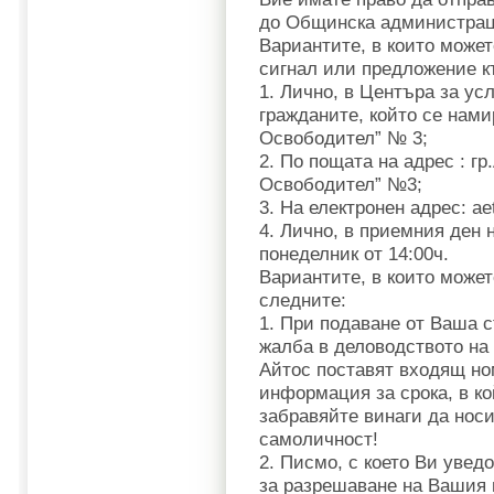
до Общинска администрац
Вариантите, в които может
сигнал или предложение к
1. Лично, в Центъра за ус
гражданите, който се нами
Освободител” № 3;
2. По пощата на адрес : гр.
Освободител” №3;
3. На електронен адрес:
ae
4. Лично, в приемния ден 
понеделник от 14:00ч.
Вариантите, в които может
следните:
1. При подаване от Ваша с
жалба в деловодството н
Айтос поставят входящ но
информация за срока, в ко
забравяйте винаги да носи
самоличност!
2. Писмо, с което Ви увед
за разрешаване на Вашия п