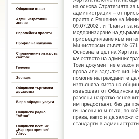
на основа Стратегията за
Общински съвет
администрация – от присъ
приета с Решение на Мини
Административни
актове
09.07.2002г. и Планът за 
модернизиране на държав
Европейски проекти
присъединяване към интег
Профил на купувача
Министерски съвет № 671 о
Основната цел на Хартата 
Справочник-връзка със
сайтове
качеството на администра
Този документ не е закон 
Галерия
права или задължения. Не
помогне на гражданите да 
Зоопарк
изпълнява кмета на община
Общински търговски
извършват от Общинска а
дружества
разясни накратко основнит
Бюро обредни услуги
им предоставят, без да пр
ги насочи към пътя, по ко
Общинско радио
"Айтос"
права, както и да заложи 
стандарти в администрати
Общински вестник
„Народен приятел” –
Айтос