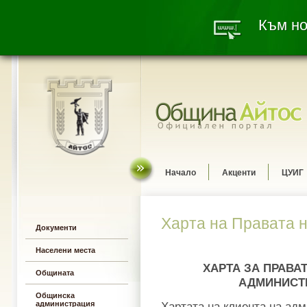
Към но
Начало
Акценти
ЦУИГ
Харта на Правата 
Документи
Населени места
ХАРТА ЗА ПРАВА
Общината
АДМИНИСТ
Общинска
администрация
Хартата на клиента на ад