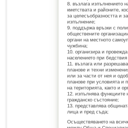
8. възлага изпълнението н
кметствата и районите, к
за целесъобразността и з
изпълнение;
9. поддържа връзки с поли
обществените организации 
органи на местното самоуп
чужбина;
10. организира и провежда
населението при бедствия
11. възлага или разрешав
планове и техни изменени
или за части от нея и одо
планове при условията и п
на територията, както и о
12. изпълнява функциите 
гражданско състояние;
13. представлява общинат
лица и пред съда;
Осъществяването на всичк
между Обща и Специализи