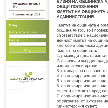
ВИЗИЯ НА ОБЩИНСКА 
Коледарски празник
ОБЩИ ПОЛОЖЕНИЯ
2014
КМЕТЪТ НА ОБЩИНАТА 
Славееви нощи 2014
АДМИНИСТРАЦИЯ
Кметът на общината е орг
Вход
община Айтос. Той провеж
Потребитеслко име
съответствие с националн
дейност кметът на община
Парола
кметове и общинска адми
Кметът на общината:
1. ръководи цялата изпъл
2. насочва и координира 
изпълнителни органи;
3. отговаря за опазването
4. организира изпълнение
5. организира изпълнениет
Уеб дизайн, SEO
6. организира изпълнение
съвет и се отчита пред нег
7. организира изпълнениет
от законите, от актовете н
Министерския съвет;