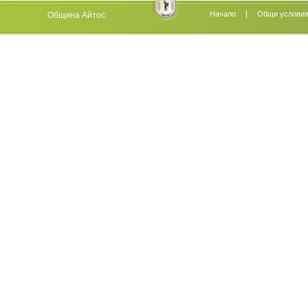
Начало
Oбщи услови
Община Айтос