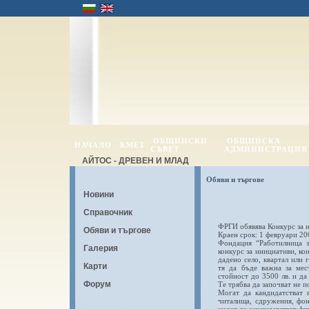
ОБЩИНСКИ
ОБЩИНСКА
НАЧАЛО
КМЕТ
СЪВЕТ
АДМИНИСТРАЦИЯ
АЙТОС - ДРЕВЕН И МЛАД
Обяви и търгове
Новини
Справочник
ФРГИ обявява Конкурс за 
Обяви и търгове
Краен срок: 1 февруари 200
Фондация “Работилница з
Галерия
конкурс за инициативи, ко
дадено село, квартал или 
Карти
тя да бъде важна за мес
стойност до 3500 лв. и да
Форум
Те трябва да започват не п
Могат да кандидатстват г
читалища, сдружения, фо