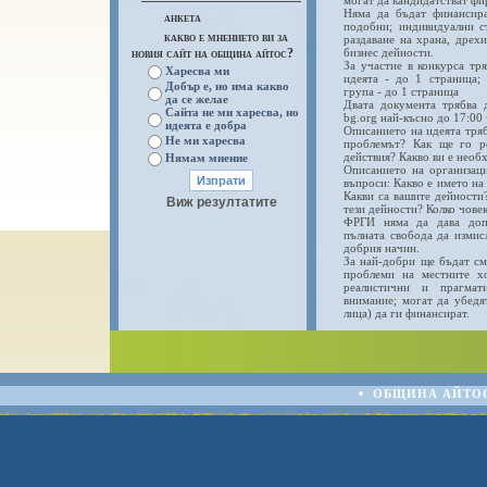
могат да кандидатстват ф
Няма да бъдат финансира
анкета
подобни; индивидуални с
какво е мнението ви за
раздаване на храна, дрехи
новия сайт на община айтос?
бизнес дейности.
За участие в конкурса тр
Харесва ми
идеята - до 1 страница; 
Добър е, но има какво
група - до 1 страница
да се желае
Двата документа трябва 
Сайта не ми харесва, но
bg.org най-късно до 17:00
идеята е добра
Описанието на идеята тряб
Не ми харесва
проблемът? Как ще го р
действия? Какво ви е необх
Нямам мнение
Описанието на организаци
въпроси: Какво е името на
Какви са вашите дейности
Виж резултатите
тези дейности? Колко човек
ФРГИ няма да дава допъ
пълната свобода да измис
добрия начин.
За най-добри ще бъдат см
проблеми на местните хо
реалистични и прагмат
внимание; могат да убедя
лица) да ги финансират.
•
ОБЩИНА АЙТОС