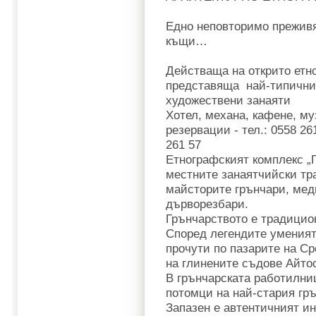
Едно неповторимо прежив
къщи…
Действаща на открито етн
представяща най-типичнит
художествени занаяти
Хотел, механа, кафене, му
резервации - тел.: 0558 26
261 57
Етнографският комплекс „
местните занаятчийски тр
майсторите грънчари, мед
дърворезбари.
Грънчарството е традицион
Според легендите уменият
прочути по пазарите на С
на глинените съдове Айтос
В грънчарската работилниц
потомци на най-стария гръ
Запазен е автентичният и