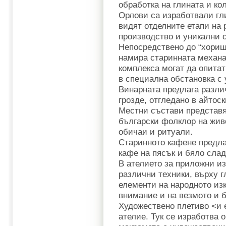
обработка на глината и ко
Орлови са изработвали гл
видят отделните етапи на 
производство и уникални о
Непосредствено до “хорище
намира старинната механа 
комплекса могат да опита
в специална обстановка с 
Винарната предлага разли
грозде, отгледано в айтоск
Местни състави представя
български фолклор на живо
обичаи и ритуали.
Старинното кафене предла
кафе на пясък и бяло слад
В ателието за приложни из
различни техники, върху г
елементи на народното изк
внимание и на везмото и 
Художествено плетиво <и 
ателие. Тук се изработва 