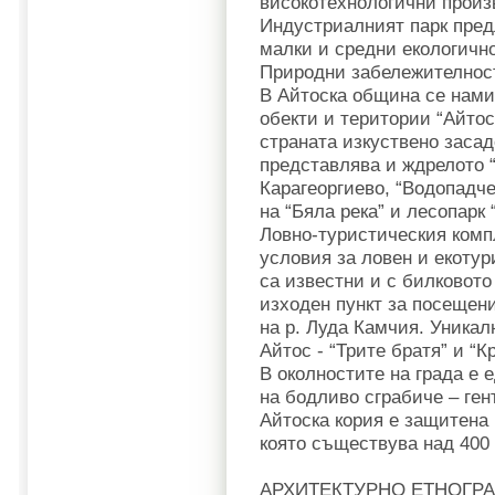
високотехнологични произ
Индустриалният парк пред
малки и средни екологичн
Природни забележителнос
В Айтоска община се нами
обекти и територии “Айтос
страната изкуствено засад
представлява и ждрелото 
Карагеоргиево, “Водопадче
на “Бяла река” и лесопарк 
Ловно-туристическия комп
условия за ловен и екоту
са известни и с билковото
изходен пункт за посещени
на р. Луда Камчия. Уникал
Айтос - “Трите братя” и “
В околностите на града е
на бодливо сграбиче – ген
Айтоска кория е защитена
която съществува над 400 
АРХИТЕКТУРНО ЕТНОГРА