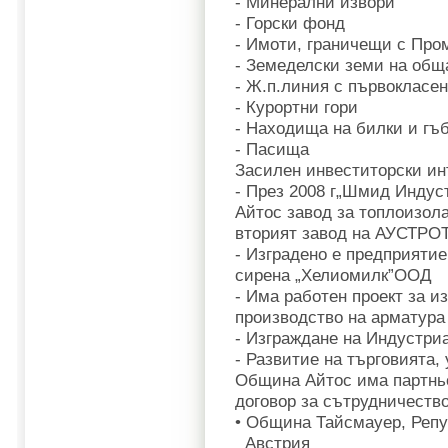
- Минерални извори
- Горски фонд
- Имоти, граничещи с Про
- Земеделски земи на общ
- Ж.п.линия с първокласе
- Курортни гори
- Находища на билки и гъ
- Пасища
Засилен инвеститорски ин
- През 2008 г„Шмид Индус
Айтос завод за топлоизол
вторият завод на АУСТРО
- Изградено е предприятие
сирена „Хелиомилк”ООД
- Има работен проект за и
производство на арматура 
- Изграждане на Индустри
- Развитие на търговията,
Община Айтос има партнь
договор за сътрудничество
• Община Тайсмауер, Реп
Австрия