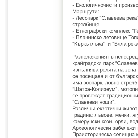
- Екологичночисти произв
Маршрути:
- Лесопарк “Славеева река”
стрелбище
- Етнографски комплекс “Г
- Планинско летовище Топ
“Къркътлъка” и “Бяла река
Разположеният в непосред
крайградски парк “Славеева
изпълнява ролята на зона 
се посещава и от българск
има зоопарк, ловно стрел
“Шатра-Колизеум”, мотопис
се провеждат традиционн
“Славееви нощи”.
Различни екзотични живот
градина: лъвове, мечки, яг
камерунски кози, орли, в
Археологически забележи
Праисторическа селищна 