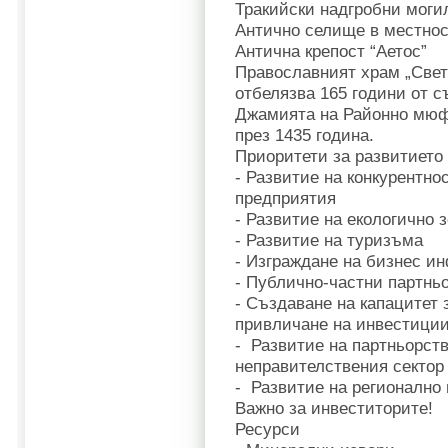
Тракийски надгробни моги
Антично селище в местнос
Антична крепост “Аетос”
Православният храм „Свет
отбелязва 165 години от с
Джамията на Районно мюф
през 1435 година.
Приоритети за развитието
- Развитие на конкурентн
предприятия
- Развитие на екологично 
- Развитие на туризъма
- Изграждане на бизнес и
- Публично-частни партнь
- Създаване на капацитет 
привличане на инвестиц
- Развитие на партньорств
неправителствения сектор
- Развитие на регионално
Важно за инвеститорите!
Ресурси