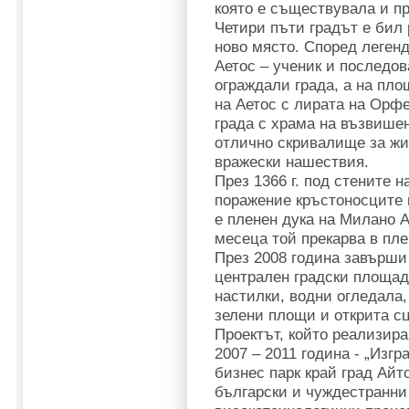
която е съществувала и
Четири пъти градът е бил 
ново място. Според легенд
Аетос – ученик и последо
ограждали града, а на пло
на Аетос с лирата на Орф
града с храма на възвишен
отлично скривалище за жи
вражески нашествия.
През 1366 г. под стените 
поражение кръстоносците 
е пленен дука на Милано А
месеца той прекарва в пле
През 2008 година завърши
централен градски площад
настилки, водни огледала,
зелени площи и открита сц
Проектът, който реализир
2007 – 2011 година - „Изг
бизнес парк край град Айт
български и чуждестранни