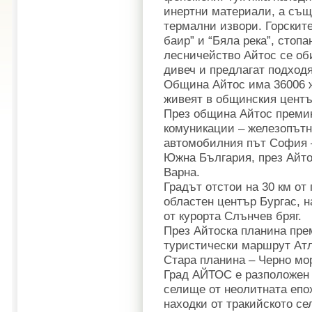
инертни материали, а същ
термални извори. Горскит
баир” и “Бяла река”, стоп
лесничейство Айтос се об
дивеч и предлагат подхо
Община Айтос има 36006 ж
живеят в общинския центъ
През община Айтос преми
комуникации – железопътн
автомобилния път София –
Южна България, през Айто
Варна.
Градът отстои на 30 км от
областен център Бургас, н
от курорта Слънчев бряг.
През Айтоска планина пре
туристически маршрут Атл
Стара планина – Черно мо
Град АЙТОС е разположен 
селище от неолитната епох
находки от тракийското се