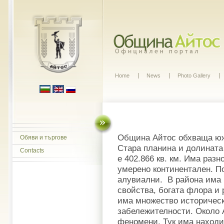
Home
News
Photo Gallery
Община Айтос обхваща юж
Обяви и търгове
Стара планина и долината 
Contacts
е 402.866 кв. км. Има раз
умерено континентален. По
алувиални. В района има 
свойства, богата флора и
има множество историчес
забележителности. Около 
феномени. Тук има находи