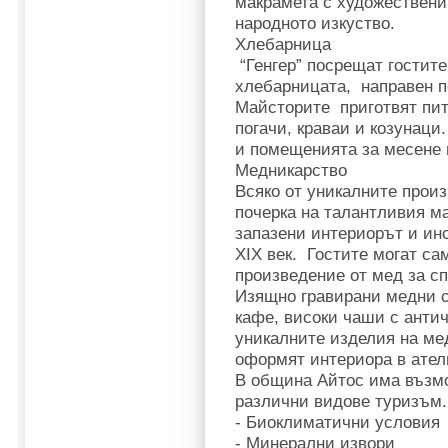
макрамета с художествени
народното изкуство.
Хлебарница
“Генгер” посрещат гостите
хлебарницата, направен п
Майсторите приготвят пит
погачи, краваи и козунаци
и помещенията за месене и
Медникарство
Всяко от уникалните произ
почерка на талантливия ма
запазени интериорът и ин
ХІХ век. Гостите могат са
произведение от мед за с
Изящно гравирани медни с
кафе, високи чаши с антич
уникалните изделия на мед
оформят интериора в ател
В община Айтос има възмо
различни видове туризъм.
- Биоклиматични условия
- Минерални извори