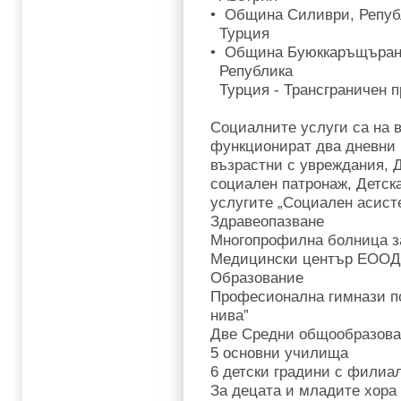
• Община Силиври, Репуб
Турция
• Община Буюккаръщъран
Република
Турция - Трансграничен п
Социалните услуги са на в
функционират два дневни 
възрастни с увреждания, 
социален патронаж, Детска
услугите „Социален асисте
Здравеопазване
Многопрофилна болница з
Медицински център ЕООД
Образование
Професионална гимнази по
нива”
Две Средни общообразов
5 основни училища
6 детски градини с филиа
За децата и младите хора