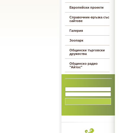
Европейски проекти
Справочник-връзка със
сайтове
Галерия
Зоопарк
Общински търговски
дружества
Общинско радио
"Айтос"