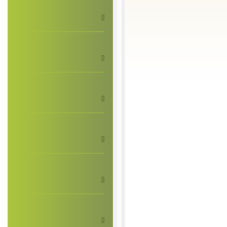
[]
[]
[]
[]
[]
[]