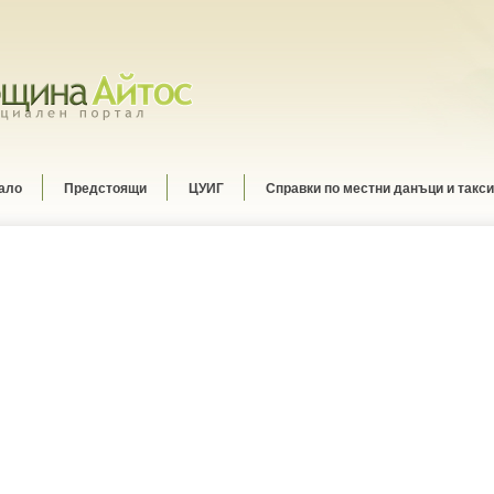
ало
Предстоящи
ЦУИГ
Справки по местни данъци и такси