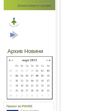
[Архив обяви и търгове]
Архив Новини
«
‹
март 2013
›
»
По
Вт
Ср
Че
Пе
Съ
Не
09
25
26
27
28
01
02
03
10
04
05
06
07
08
09
10
11
11
12
13
14
15
16
17
12
18
19
20
21
22
23
24
13
25
26
27
28
29
30
31
14
1
2
3
4
5
6
7
Проект по PHARE