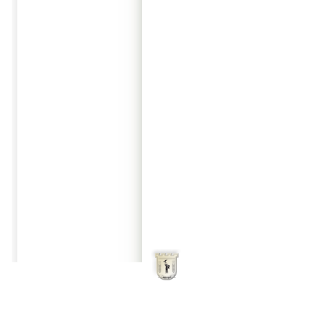
Начало
Oбщи услови
Община Айтос