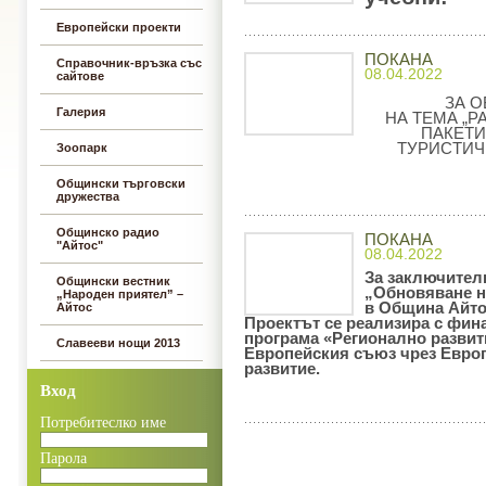
Европейски проекти
ПОКАНА
Справочник-връзка със
08.04.2022
сайтове
ЗА 
Галерия
НА ТЕМА „
ПАКЕТИ
ТУРИСТИЧ
Зоопарк
Общински търговски
дружества
Общинско радио
ПОКАНА
"Айтос"
08.04.2022
За заключител
Общински вестник
„Обновяване н
„Народен приятел” –
в Община Айто
Айтос
Проектът се реализира с фин
програма «Регионално развит
Славееви нощи 2013
Европейския съюз чрез Евро
развитие.
Вход
Потребитеслко име
Парола