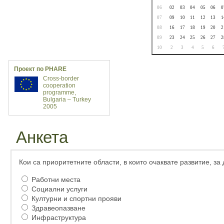
06
02
03
04
05
06
0
07
09
10
11
12
13
1
08
16
17
18
19
20
2
09
23
24
25
26
27
2
10
2
3
4
5
6
Проект по PHARE
Cross-border
cooperation
programme,
Bulgaria – Turkey
2005
Анкета
Кои са приоритетните области, в които очаквате развитие, за
Работни места
Социални услуги
Културни и спортни прояви
Здравеопазване
Инфраструктура