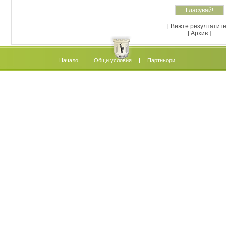
[ Вижте резултатите!
[ Архив ]
Начало
Oбщи условия
Партньори