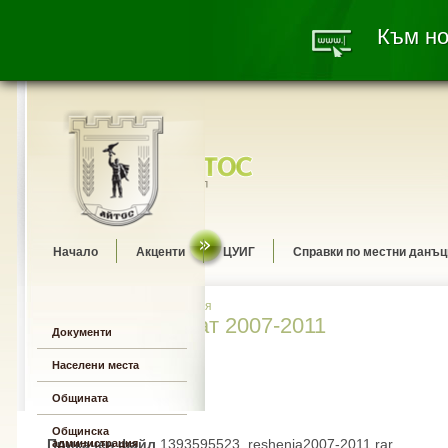
Към но
Начало
Акценти
ЦУИГ
Справки по местни данъц
Общински съвет » Решения
Решения мандат 2007-2011
Документи
Населени места
Общината
Общинска
Прикачен файл
1393595523_reshenia2007-2011.rar
администрация