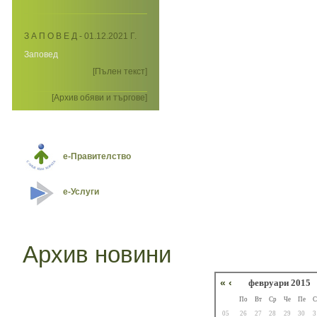
З А П О В Е Д - 01.12.2021 Г.
Заповед
[Пълен текст]
[Архив обяви и търгове]
е-Правителство
е-Услуги
Архив новини
«
‹
февруари 2015
По
Вт
Ср
Че
Пе
С
05
26
27
28
29
30
3