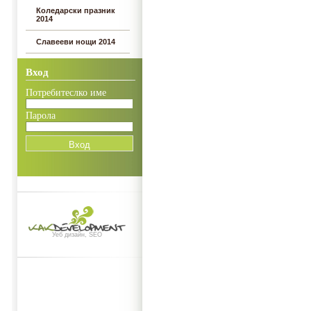
Коледарски празник
2014
Славееви нощи 2014
Вход
Потребитеслко име
Парола
Уеб дизайн, SEO