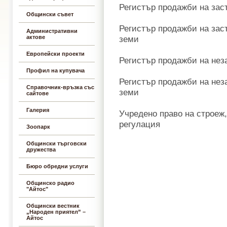
Регистър продажби на зас
Общински съвет
Регистър продажби на зас
Административни
актове
земи
Европейски проекти
Регистър продажби на нез
Профил на купувача
Регистър продажби на нез
Справочник-връзка със
земи
сайтове
Галерия
Учредено право на строеж,
регулация
Зоопарк
Общински търговски
дружества
Бюро обредни услуги
Общинско радио
"Айтос"
Общински вестник
„Народен приятел” –
Айтос