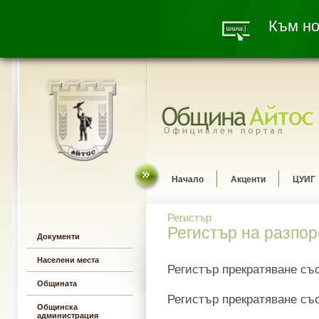
Към но
Начало
Акценти
ЦУИГ
Регистър
Регистър на разпо
Документи
Населени места
Регистър прекратяване съ
Общината
Регистър прекратяване съ
Общинска
администрация