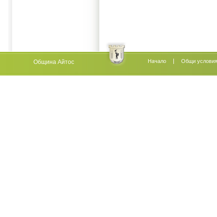
Начало
Oбщи услови
Община Айтос