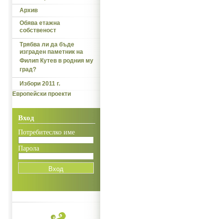
Архив
Обява етажна
собственост
Трябва ли да бъде
изграден паметник на
Филип Кутев в родния му
град?
Избори 2011 г.
Европейски проекти
Вход
Потребитеслко име
Парола