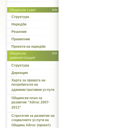
>>
Общински съвет
Структура
Наредби
Решения
Правилник
Проекти на наредби
>>
Общинска
администрация
Структура
Дирекции
Харта за правата на
потребителя на
административни услуги
Общински план за
развитие "Айтос 2007-
2013"
Стратегия за развитие на
социалните услуги на
Община Айтос (проект)