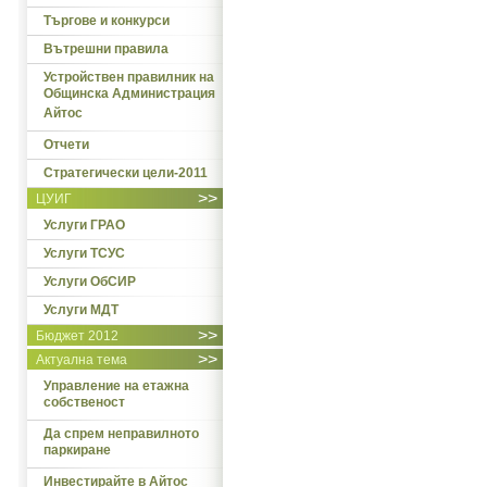
Търгове и конкурси
Вътрешни правила
Устройствен правилник на
Общинска Администрация
Айтос
Отчети
Стратегически цели-2011
>>
ЦУИГ
Услуги ГРАО
Услуги ТСУС
Услуги ОбСИР
Услуги МДТ
>>
Бюджет 2012
>>
Актуална тема
Управление на етажна
собственост
Да спрем неправилното
паркиране
Инвестирайте в Айтос