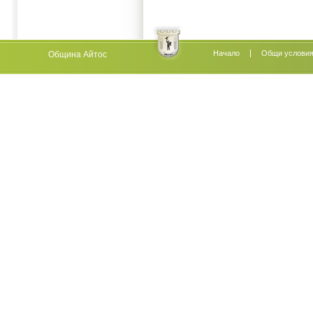
Начало
Oбщи услови
Община Айтос