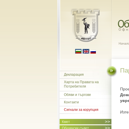
Начал
Па
Декларация
Харта на Правата на
Потребителя
Прое
Дом
Обяви и търгове
увр
Контакти
Сигнали за корупция
Изте
>>
Кмет
>>
Общински съвет