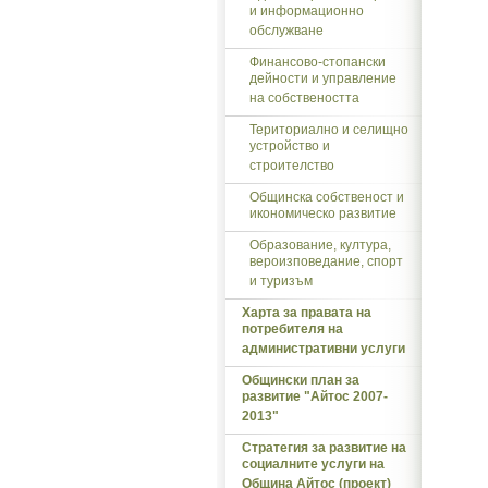
и информационно
обслужване
Финансово-стопански
дейности и управление
на собствеността
Териториално и селищно
устройство и
строителство
Общинска собственост и
икономическо развитие
Образование, култура,
вероизповедание, спорт
и туризъм
Харта за правата на
потребителя на
административни услуги
Общински план за
развитие "Айтос 2007-
2013"
Стратегия за развитие на
социалните услуги на
Община Айтос (проект)