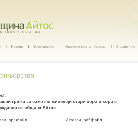
о
Новини
Фото галерия
Населени места, туризъм
Справочник
ртньорства
кт:
ашни грижи за самотно живеещи стари хора и хора с
еждания от община Айтос
гли .ppt файл
Изтегли .pdf файл