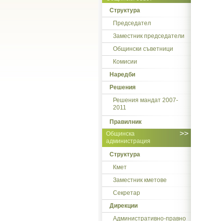
Структура
Председател
Заместник председатели
Общински съветници
Комисии
Наредби
Решения
Решения мандат 2007-
2011
Правилник
>>
Общинска
администрация
Структура
Кмет
Заместник кметове
Секретар
Дирекции
Административно-правно