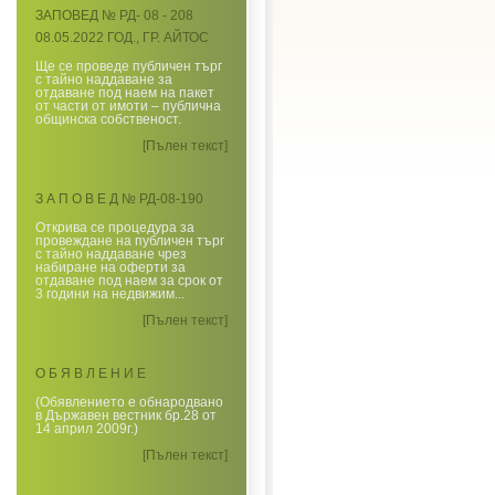
ЗАПОВЕД № РД- 08 - 208
08.05.2022 ГОД., ГР. АЙТОС
Ще се проведе публичен търг
с тайно наддаване за
отдаване под наем на пакет
от части от имоти – публична
общинска собственост.
[Пълен текст]
З А П О В Е Д № РД-08-190
Открива се процедура за
провеждане на публичен търг
с тайно наддаване чрез
набиране на оферти за
отдаване под наем за срок от
3 години на недвижим...
[Пълен текст]
О Б Я В Л Е Н И Е
(Обявлението е обнародвано
в Държавен вестник бр.28 от
14 април 2009г.)
[Пълен текст]