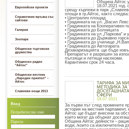
Община Айтос у
18.07.2021 год.
Европейски проекти
срещу кърлежи в парк „Славеева
площи в гр.Айтос, както следва:
Справочник-връзка със
• Централен площад
сайтове
• Градинката на ул. „Васил Левс
• Градинката на Кооперативен п
• Градинката до Болницата
Галерия
• Градинката на ул „Паркова” и 
• Градинката до Държавно горск
Зоопарк
• Градинката до училище „Н.Ва
• Градинката до Автогарата
Общински търговски
Дезакаризацията ще бъде извър
дружества
Препаратът е разрешен за изпо
пълзящи и летящи насекоми.
Общинско радио
Карантинен срок 24 часа.
"Айтос"
Общински вестник
„Народен приятел” –
Айтос
ТАРИФА ЗА М
МЕТОДИКА ЗА 
ДОСЕГАШНАТА
Славееви нощи 2013
СФЕРИ
18.07.2021
Вход
За първи път след промените пр
история на местния парламент, н
Потребитеслко име
Айтос ще бъдат внесени за обс
които могат да обърнат досегаш
Община Айтос дейности – раци
Парола
води, /които са изключителна д