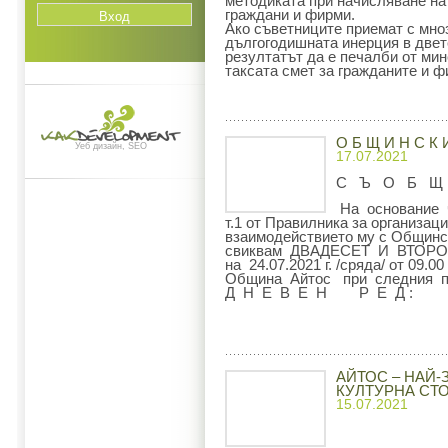
методиката при начисляване на 
граждани и фирми.
Ако съветниците приемат с мно
дългогодишната инерция в двет
резултатът да е печалби от ми
таксата смет за гражданите и ф
О Б Щ И Н С К 
Уеб дизайн, SEO
17.07.2021
С Ъ О Б Щ
На основание чл
т.1 от Правилника за организац
взаимодействието му с Общин
свиквам ДВАДЕСЕТ И ВТОРО
на 24.07.2021 г. /сряда/ от 09.
Община Айтос при следния п
Д Н Е В Е Н Р Е Д :
АЙТОС – НАЙ-
КУЛТУРНА СТО
15.07.2021