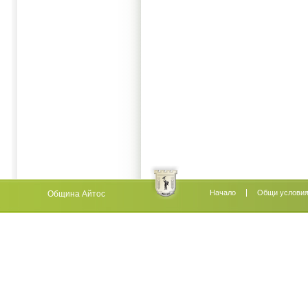
Начало
Oбщи услови
Община Айтос