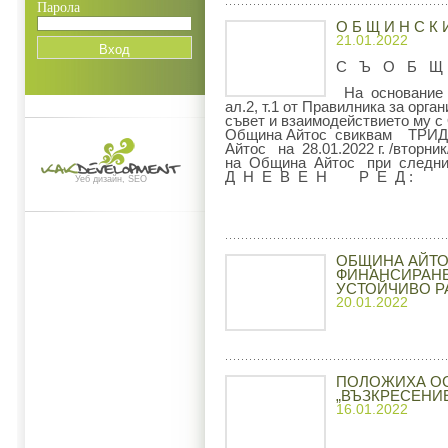
Парола
О Б Щ И Н С К 
21.01.2022
С Ъ О Б Щ
На основание чл
ал.2, т.1 от Правилника за орг
съвет и взаимодействието му 
Община Айтос свиквам ТРИ
Айтос на 28.01.2022 г. /вторни
на Община Айтос при следни
Д Н Е В Е Н Р Е Д :
Уеб дизайн, SEO
ОБЩИНА АЙТОС
ФИНАНСИРАНЕ
УСТОЙЧИВО РА
20.01.2022
ПОЛОЖИХА ОС
„ВЪЗКРЕСЕНИЕ
16.01.2022