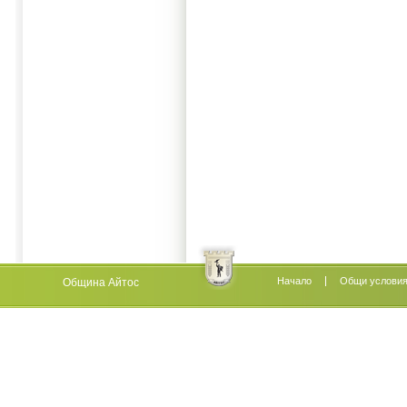
Начало
Oбщи услови
Община Айтос