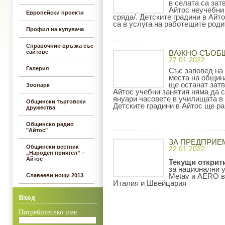
в селата са зат
Айтос неучебни 
Европейски проекти
сряда/. Детските градини в Айт
са в услуга на работещите роди
Профил на купувача
Справочник-връзка със
сайтове
ВАЖНО СЪОБ
27.01.2022
Галерия
Със заповед на
места на общин
ще останат затв
Зоопарк
Айтос учебни занятия няма да с
януари часовете в училищата в
Общински търговски
Детските градини в Айтос ще ра
дружества
Общинско радио
"Айтос"
ЗА ПРЕДПРИЕ
Общински вестник
22.01.2022
„Народен приятел” –
Айтос
Текущи открит
за национални 
Славееви нощи 2013
Metav и AERO в
Италия и Швейцария
Вход
Потребитеслко име