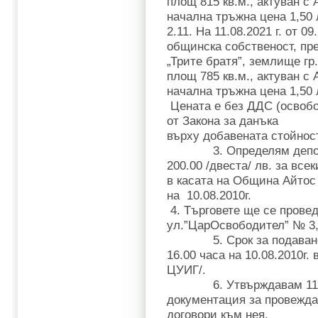
площ 815 кв.м., актуван с 
начална тръжна цена 1,50 л
2.11. На 11.08.2021 г. от 
общинска собственост, пр
„Трите братя”, землище гр.
площ 785 кв.м., актуван с 
начална тръжна цена 1,50 л
Цената е без ДДС (освобод
от Закона за данъка
върху добавената стойност
3. Определям депозит 
200.00 /двеста/ лв. за все
в касата на Община Айтос 
на 10.08.2010г.
4. Търговете ще се прове
ул.”ЦарОсвободител” № 3, 
5. Срок за подаване на
16.00 часа на 10.08.2010г.
ЦУИГ/.
6. Утвърждавам 11 /ед
документация за провеждан
договори към нея.