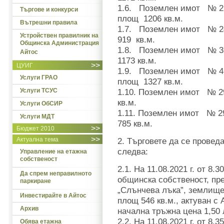
1.6. Поземлен имот № 22
Търгове и конкурси
площ 1206 кв.м.
Вътрешни правила
1.7. Поземлен имот № 24
Устройствен правилник на
919 кв.м.
Общинска Администрация
1.8. Поземлен имот № 36
Айтос
1173 кв.м.
>>
ЦУИГ
1.9. Поземлен имот № 46
Услуги ГРАО
площ 1327 кв.м.
Услуги ТСУС
1.10. Поземлен имот № 29
кв.м.
Услуги ОбСИР
1.11. Поземлен имот № 29
Услуги МДТ
785 кв.м.
>>
Бюджет 2010
>>
Актуална тема
2. Търговете да се проведа
следва:
Управление на етажна
собственост
2.1. На 11.08.2021 г. от 8
Да спрем неправилното
общинска собственост, пр
паркиране
„Слънчева лъка”, землище 
Инвестирайте в Айтос
площ 546 кв.м., актуван с 
Архив
начална тръжна цена 1,50 
2.2. На 11.08.2021 г. от 8
Обява етажна