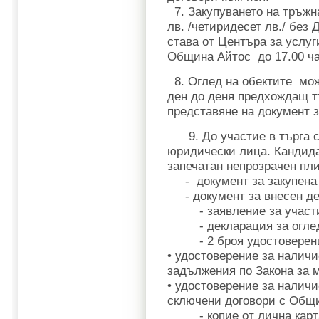
7. Закупуването на тръжн
лв. /четиридесет лв./ без
става от Центъра за услу
Община Айтос до 17.00 час
8. Оглед на обектите мож
ден до деня предхождащ тър
представяне на документ з
9. До участие в търга с
юридически лица. Кандида
запечатан непрозрачен пл
- документ за закупена 
- документ за внесен де
- заявление за участ
- декларация за оглед
- 2 броя удостоверени
• удостоверение за налич
задължения по Закона за 
• удостоверение за налич
сключени договори с Общ
- копие от лична карт