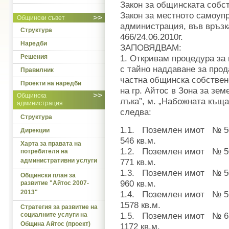
Закон за общинската собстве
Закон за местното самоуп
>>
Общински съвет
администрация, във връз
Структура
466/24.06.2010г.
Наредби
ЗАПОВЯДВАМ:
Решения
1. Откривам процедура за
с тайно наддаване за про
Правилник
частна общинска собствен
Проекти на наредби
на гр. Айтос в Зона за зе
>>
Общинска
лъка”, м. „Набожната къща”
администрация
следва:
Структура
1.1. Поземлен имот № 50
Дирекции
546 кв.м.
Харта за правата на
1.2. Поземлен имот № 50
потребителя на
административни услуги
771 кв.м.
1.3. Поземлен имот № 50
Общински план за
960 кв.м.
развитие "Айтос 2007-
2013"
1.4. Поземлен имот № 51
1578 кв.м.
Стратегия за развитие на
1.5. Поземлен имот № 61
социалните услуги на
Община Айтос (проект)
1172 кв.м.