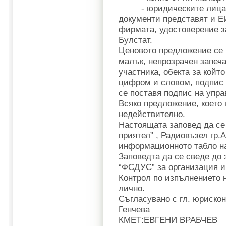
- юридическите лица на
документи представят и Е
фирмата, удостоверение з
Булстат.
Ценовото предложение се п
малък, непрозрачен запеч
участника, обекта за койт
цифром и словом, подпис 
се поставя подпис на упра
Всяко предложение, което 
недействително.
Настоящата заповед да се
приятел” , Радиовъзел гр.
информационното табло н
Заповедта да се сведе до
“ФСДУС” за организация и
Контрол по изпълнението 
лично.
Съгласувано с гл. юриско
Генчева
КМЕТ:ЕВГЕНИ ВРАБЧ