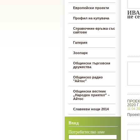
Европейски проекти
ИВА
не с
Профил на купувача
Справочник-връзка със
сайтове
Галерия
Зоопарк
Общински търговски
дружества
Общинско радио
"Айтос"
Общински вестник
„Народен приятел” –
Айтос
ПРОЕК
2020 Г.
11.04.2
Славееви нощи 2014
Проект
Вход
Потребитеслко име