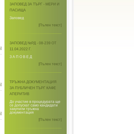
ЗАПОВЕД ЗА ТЪРГ - МЕРИ И
ПАСИЩА
Заповед
[Пълен текст]
ЗАПОВЕД №РД - 08-239 ОТ
]
11.04.2022 Г.
З А П О В Е Д
[Пълен текст]
ТРЪЖНА ДОКУМЕНТАЦИЯ
]
ЗА ПУБЛИЧЕН ТЪРГ КАФЕ
АПЕРИТИВ
До участие в процедурата ще
се допускат само кандидати
закупили тръжна
документация
]
[Пълен текст]