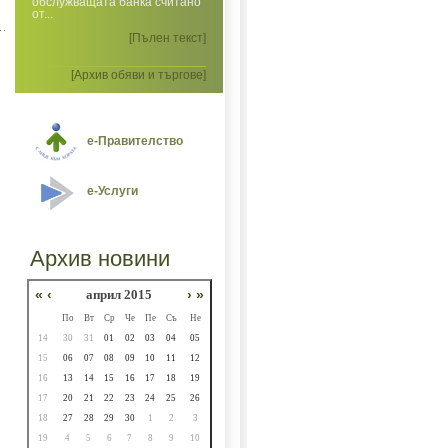
обслужващата банка считано
от...
[Пълен текст]
[Архив обяви и търгове]
е-Правителство
е-Услуги
Архив новини
«
‹
април 2015
›
»
По
Вт
Ср
Че
Пе
Съ
Не
14
30
31
01
02
03
04
05
15
06
07
08
09
10
11
12
16
13
14
15
16
17
18
19
17
20
21
22
23
24
25
26
18
27
28
29
30
1
2
3
19
4
5
6
7
8
9
10