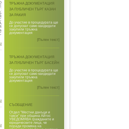
О
ТРЪЖНА ДОКУМЕНТАЦИЯ
Е
ЗА ПУБЛИЧЕН ТЪРГ КАЗАН
:
Б
ЗА РАКИЯ
Я
С
До участие в процедурата ще
А
се допускат само кандидати
Я
закупили тръжна
а
документация
С
[Пълен текст]
]
ТРЪЖНА ДОКУМЕНТАЦИЯ
ЗА ПУБЛИЧЕН ТЪРГ БАСЕЙН
До участие в процедурата ще
се допускат само кандидати
закупили тръжна
документация
[Пълен текст]
]
СЪОБЩЕНИЕ
Отдел ”Местни данъци и
такси” при община Айтос
УВЕДОМЯВА гражданите и
юридическите лица, че
]
поради промяна на