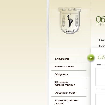
Нач
Изб
Об
Документи
Населени места
Общината
Общинска
администрация
Общински съвет
Административни
актове