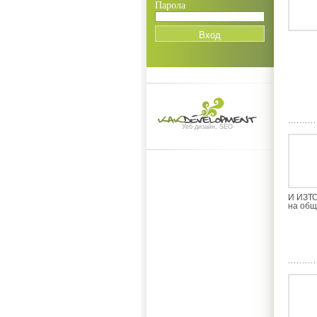
Парола
Уеб дизайн, SEO
И ИЗТ
на общ