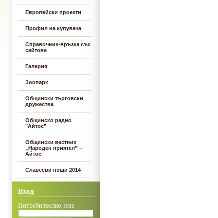
Европейски проекти
Профил на купувача
Справочник-връзка със
сайтове
Галерия
Зоопарк
Общински търговски
дружества
Общинско радио
"Айтос"
Общински вестник
„Народен приятел” –
Айтос
Славееви нощи 2014
Вход
Потребитеслко име