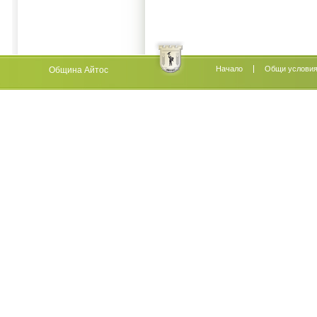
Начало
Oбщи услови
Община Айтос