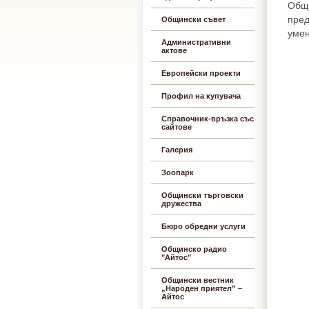
Общи
пред
Общински съвет
умен
Административни
актове
Европейски проекти
Профил на купувача
Справочник-връзка със
сайтове
Галерия
Зоопарк
Общински търговски
дружества
Бюро обредни услуги
Общинско радио
"Айтос"
Общински вестник
„Народен приятел” –
Айтос