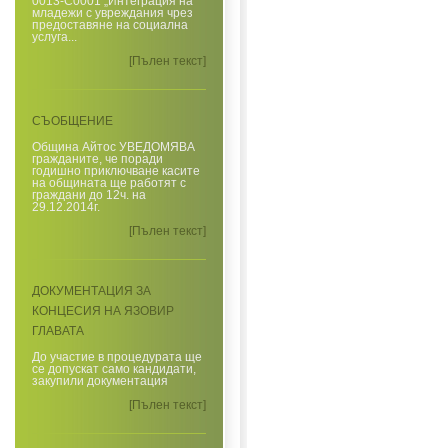
0013-C0001 „Интеграция на
младежи с увреждания чрез
предоставяне на социална
услуга...
[Пълен текст]
СЪОБЩЕНИЕ
Община Айтос УВЕДОМЯВА
гражданите, че поради
годишно приключване касите
на общината ще работят с
граждани до 12ч. на
29.12.2014г.
[Пълен текст]
ДОКУМЕНТАЦИЯ ЗА
КОНЦЕСИЯ НА ЯЗОВИР
ГЛАВАТА
До участие в процедурата ще
се допускат само кандидати,
закупили документация
[Пълен текст]