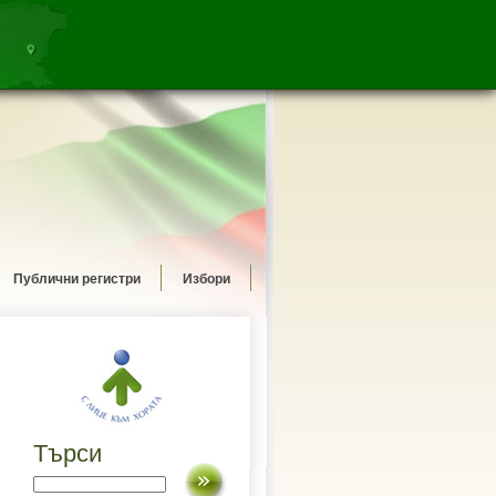
Публични регистри
Избори
Търси