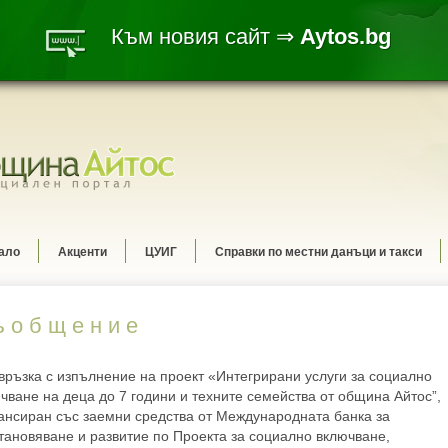
Към новия сайт ⇒
Aytos.bg
ало
Акценти
ЦУИГ
Справки по местни данъци и такси
 о б щ е н и е
връзка с изпълнение на проект «Интегрирани услуги за социално
чване на деца до 7 години и техните семейства от община Айтос”,
нсиран със заемни средства от Международната банка за
тановяване и развитие по Проекта за социално включване,