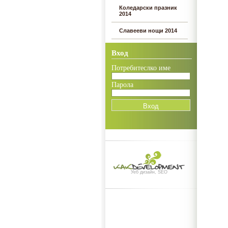
Коледарски празник
2014
Славееви нощи 2014
Вход
Потребитеслко име
Парола
Уеб дизайн, SEO