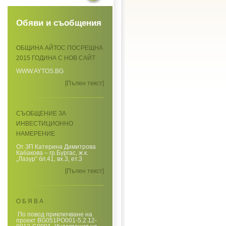
Обяви и съобщения
ОБЩИНА АЙТОС ПОСРЕЩНА
2015 ГОДИНА С НОВ САЙТ
WWW.AYTOS.BG
[Пълен текст]
СЪОБЩЕНИЕ ЗА
ИНВЕСТИЦИОННО
НАМЕРЕНИЕ
От ЗП Катерина Димитрова
Кабакова – гр.Бургас, ж.к.
„Лазур” бл.41, вх.3, ет.3
[Пълен текст]
О Б Я В А
По повод приключване на
проект BG051PO001-5.2.12-