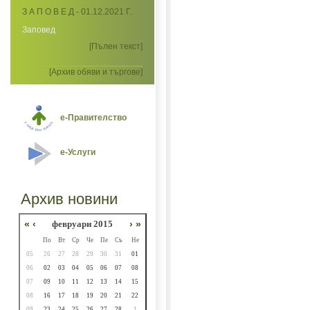
З А П О В Е Д - 01.12.2021 Г.
Заповед
[Пълен текст]
[Архив обяви и търгове]
е-Правителство
е-Услуги
Архив новини
«
‹
февруари 2015
›
»
По
Вт
Ср
Че
Пе
Съ
Не
05
26
27
28
29
30
31
01
06
02
03
04
05
06
07
08
07
09
10
11
12
13
14
15
08
16
17
18
19
20
21
22
09
23
24
25
26
27
28
1