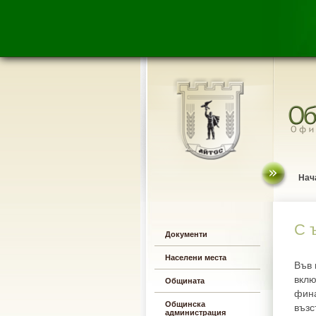
Нач
С ъ
Документи
Населени места
Във 
вклю
Общината
фина
Общинска
възс
администрация