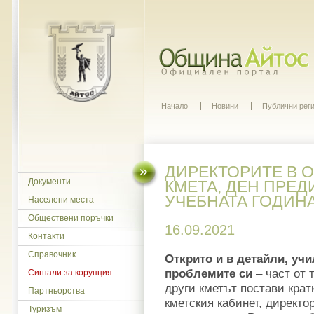
Начало
Новини
Публични рег
ДИРЕКТОРИТЕ В О
Документи
КМЕТА, ДЕН ПРЕД
УЧЕБНАТА ГОДИН
Населени места
Обществени поръчки
16.09.2021
Контакти
Справочник
Открито и в детайли, уч
проблемите си
– част от 
Сигнали за корупция
други кметът постави крат
Партньорства
кметския кабинет, директо
Туризъм