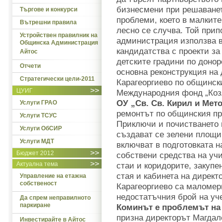
бизнесмени при решаванет
Търгове и конкурси
проблеми, което в малките
Вътрешни правила
лесно се случва. Той при
Устройствен правилник на
администрация използва в
Общинска Администрация
кандидатства с проекти з
Айтос
детските градини по донор
Отчети
основна реконструкция на 
Стратегически цели-2011
Карагеоргиево по общинск
>>
ЦУИГ
Международния фонд „Козл
ОУ „Св. Св. Кирил и Мето
Услуги ГРАО
ремонтът по общинския пр
Услуги ТСУС
Приключи и почистването н
Услуги ОбСИР
създават се зелени площи
Услуги МДТ
включват в подготовката н
>>
Бюджет 2012
собствени средства на уч
>>
Актуална тема
стаи и коридорите, закупе
стая и кабинета на директ
Управление на етажна
собственост
Карагеоргиево са маломер
недостатъчния брой на уче
Да спрем неправилното
паркиране
Коминът е проблемът на 
призна директорът Магдал
Инвестирайте в Айтос