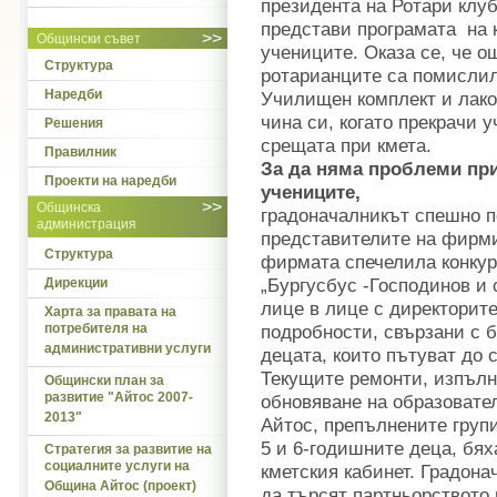
президента на Ротари клуб
представи програмата на к
>>
Общински съвет
учениците. Оказа се, че о
Структура
ротарианците са помислил
Наредби
Училищен комплект и лако
чина си, когато прекрачи 
Решения
срещата при кмета.
Правилник
За да няма проблеми при
Проекти на наредби
учениците,
>>
Общинска
градоначалникът спешно п
администрация
представителите на фирм
Структура
фирмата спечелила конкур
„Бургусбус -Господинов и
Дирекции
лице в лице с директорит
Харта за правата на
потребителя на
подробности, свързани с б
административни услуги
децата, които пътуват до
Текущите ремонти, изпълн
Общински план за
развитие "Айтос 2007-
обновяване на образовате
2013"
Айтос, препълнените групи
5 и 6-годишните деца, бях
Стратегия за развитие на
социалните услуги на
кметския кабинет. Градона
Община Айтос (проект)
да търсят партньорството