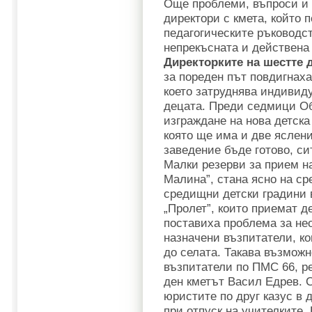
Още проблеми, въпроси и
директори с кмета, който 
педагогическите ръководс
непрекъсната и действена 
Директорките на шестте 
за пореден път повдигнаха
което затруднява индивиду
децата. Преди седмици Об
изграждане на нова детска
която ще има и две яслени
заведение бъде готово, с
Малки резерви за прием н
Малина”, стана ясно на ср
средищни детски градини 
„Пролет”, които приемат д
поставиха проблема за не
назначени възпитатели, ко
до селата. Такава възмож
възпитатели по ПМС 66, р
ден кметът Васил Едрев. С
юристите по друг казус в 
при отпуск на учителките.