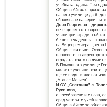
учебната година. При едн
Община Айтос с проект за
нашето училище да бъде в
обновяване на сервизните
Дора Георгиева – директ
вече ще има отговорности 
училищни сгради, тъй ка
беше предадено за стопан
на Вицепремиера Цветан Ц
Общинския съвет. Освен 
плановете на директорката
оградата, която по думите 
В Помощното училище Гео
малките ученици, които щ
ще се водят и част от изв
„Атанас Манчев”.
И ОУ „Светлина” с. Топо
Русинова,
е преобразено и с нова, 
сред четирите учебни заве
Община Айтос за обновява