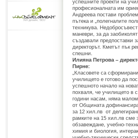
успешните проекти на учил
професионалната им орие
Андреева постави проблем
пътека и „полегналите пол
Уеб дизайн, SEO
техникува. Недобросъвес
маневри, за да заобиколят
създавали предпоставки з
директорът. Кметът пък ре
спешни.
Илияна Петрова – директ
Пирне:
„Класовете са сформирани
училището е готово да по
успешното начало на новат
похваля, че училището в с
години насам, няма малом
от Общината дофинансира
за 12 хил.лв от делегира
рамките на 15 хил.лв сме
обзавеждане, учебно-техни
химия и биология, интерак
учебно-технически средст