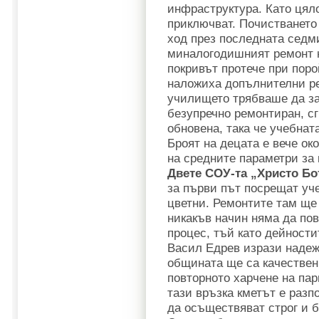
инфраструктура. Като цял
приключват. Почистването
ход през последната седми
миналогодишният ремонт н
покривът протече при поро
наложиха допълнителни ре
училището трябваше да за
безупречно ремонтиран, сг
обновена, така че учебнат
Броят на децата е вече ок
на средните параметри за 
Двете СОУ-та „Христо Бо
за първи път посрещат уч
цветни. Ремонтите там ще
никакъв начин няма да по
процес, тъй като дейности
Васил Едрев изрази надеж
общината ще са качествен
повторното харчене на пар
тази връзка кметът е раз
да осъществяват строг и 