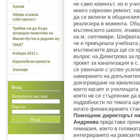
не само коминът, но и учи
Архив
много сериозен ремонт, з
Обява етажна
да се включи в общинския 
собственост
реализира в момента. Общ
Трябва ли да бъде
мъгленското школо, очаква
изграден паметник на
на м. септември. Шефката
Филип Кутев в родния му
че е превърнала учебната 
град?
мъгленските деца ще се хр
Избори 2011 г.
въпрос на Димитрова за п
Европейски проекти
проект за канализация в с.
се увенчали с успех усили
Зоопарк
намирането на допълните
доизграждане на канализа
Вход
които касаят и училищата 
която не се стърпяхме да
Потребитеслко име
подробности по темата ще
Парола
когато финансирането стан
Помощник директорът на
Андреева
представи прое
гимназия, които в голямат
интегрирането на ромскит