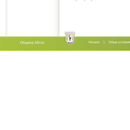
Начало
Oбщи услови
Община Айтос