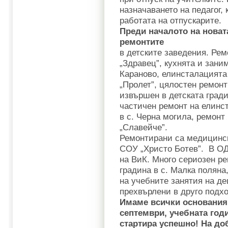
назначаването на педагог,
работата на отпускарите.
Преди началото на новат
ремонтите
в детските заведения. Ре
„Здравец”, кухнята и заним
Караново, елинсталацията
„Пролет”, цялостен ремонт
извършен в детската гради
частичен ремонт на елинс
в с. Черна могила, ремонт
„Славейче”.
Ремонтирани са медицинск
СОУ „Христо Ботев”. В ОД
на ВиК. Много сериозен ре
градина в с. Малка поляна
на учебните занятия на дец
прехвърлени в друго под
Имаме всички основания 
септември, учебната год
стартира успешно! На до