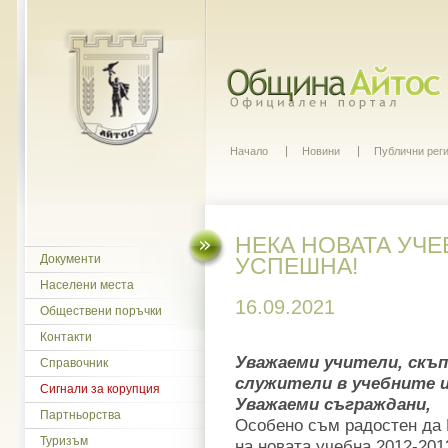
Начало
Новини
Публични рег
НЕКА НОВАТА УЧЕ
Документи
УСПЕШНА!
Населени места
16.09.2021
Обществени поръчки
Контакти
Уважаеми учители, скъп
Справочник
служители в учебните и
Сигнали за корупция
Уважаеми съграждани,
Партньорства
Особено съм радостен да 
Туризъм
на новата учебна 2012-201