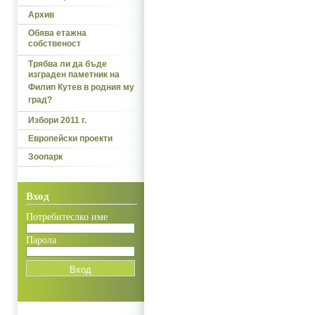
Архив
Обява етажна
собственост
Трябва ли да бъде
изграден паметник на
Филип Кутев в родния му
град?
Избори 2011 г.
Европейски проекти
Зоопарк
Вход
Потребитеслко име
Парола