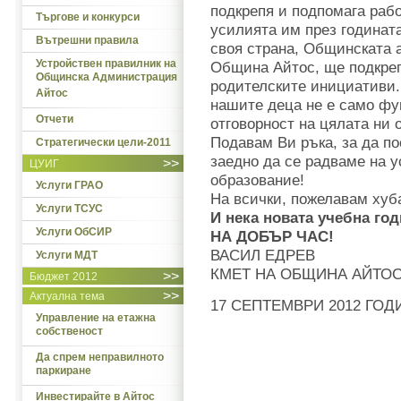
подкрепя и подпомага рабо
Търгове и конкурси
усилията им през годината
Вътрешни правила
своя страна, Общинската 
Устройствен правилник на
Община Айтос, ще подкре
Общинска Администрация
родителските инициативи.
Айтос
нашите деца не е само фун
Отчети
отговорност на цялата ни 
Подавам Ви ръка, за да п
Стратегически цели-2011
заедно да се радваме на у
>>
ЦУИГ
образование!
Услуги ГРАО
На всички, пожелавам хуба
Услуги ТСУС
И нека новата учебна год
Услуги ОбСИР
НА ДОБЪР ЧАС!
ВАСИЛ ЕДРЕВ
Услуги МДТ
КМЕТ НА ОБЩИНА АЙТО
>>
Бюджет 2012
>>
Актуална тема
17 СЕПТЕМВРИ 2012 ГОД
Управление на етажна
собственост
Да спрем неправилното
паркиране
Инвестирайте в Айтос