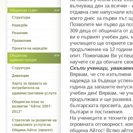
вълнуващ ден за всички - и
>>
Общински съвет
отдавна сме напуснали кла
които днес за първи път щ
Структура
Позволете ми първо да по
Наредби
309 деца от общината от д
Решения
ви е първият учебен ден, 
Правилник
училището ще откриете св
Проекти на наредби
продължение на 12 години
опит. Пожелавам Ви успеш
>>
Общинска
администрация
научете се да обичате сво
Скъпи ученици, уважаем
Структура
Вярвам, че сте изпълнени 
Дирекции
надежда за бъдещи успехи
Харта за правата на
година да запазите ентуси
потребителя на
учебен ден! Вярвам, че у
административни услуги
продължава и ще развива 
Общински план за
българската просвета, дал
развитие "Айтос 2007-
българи и постижения.
2013"
На учениците и техните р
Стратегия за развитие на
огромната отговорност, ко
социалните услуги на
община Айтос! Всяко айто
Община Айтос (проект)