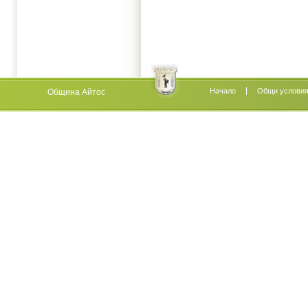
Начало
Oбщи услови
Община Айтос