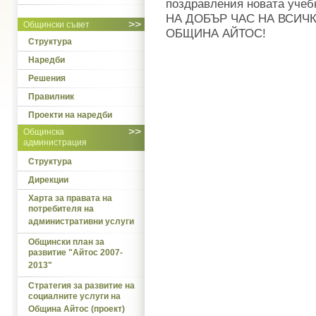
поздравления новата учебн
НА ДОБЪР ЧАС НА ВСИЧ
>>
Общински съвет
ОБЩИНА АЙТОС!
Структура
Наредби
Решения
Правилник
Проекти на наредби
>>
Общинска
администрация
Структура
Дирекции
Харта за правата на
потребителя на
административни услуги
Общински план за
развитие "Айтос 2007-
2013"
Стратегия за развитие на
социалните услуги на
Община Айтос (проект)