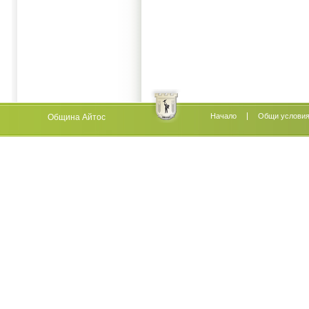
Начало
Oбщи услови
Община Айтос