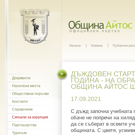
Начало
Новини
Публични рег
ДЪЖДОВЕН СТАРТ
Документи
ГОДИНА - НА ОБР
ОБЩИНА АЙТОС Щ
Населени места
Обществени поръчки
17.09.2021
Контакти
Справочник
С дъжд започна учебната 
обаче не попречи на хиля
Сигнали за корупция
да се съберат в осемте у
Партньорства
общината. С цветя, усмив
Туризъм