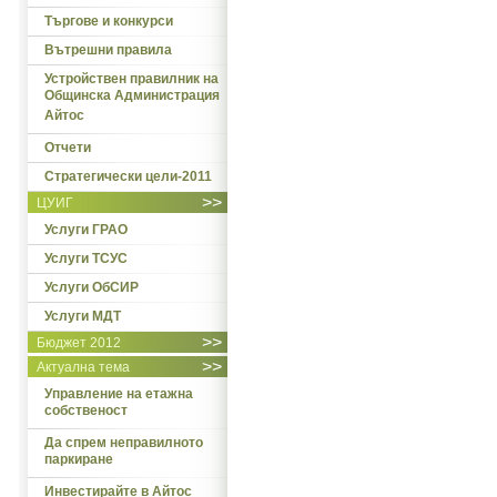
Търгове и конкурси
Вътрешни правила
Устройствен правилник на
Общинска Администрация
Айтос
Отчети
Стратегически цели-2011
>>
ЦУИГ
Услуги ГРАО
Услуги ТСУС
Услуги ОбСИР
Услуги МДТ
>>
Бюджет 2012
>>
Актуална тема
Управление на етажна
собственост
Да спрем неправилното
паркиране
Инвестирайте в Айтос