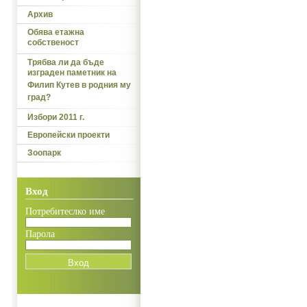
Архив
Обява етажна
собственост
Трябва ли да бъде
изграден паметник на
Филип Кутев в родния му
град?
Избори 2011 г.
Европейски проекти
Зоопарк
Вход
Потребитеслко име
Парола