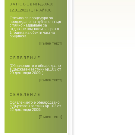
З А П О В Е Д № РД-08-18
12.01.2022 Г., ГР. АЙТОС
Открива се процедура за
провеждане на публичен търг
с тайно наддаване за
отдаване под наем за срок от
1 година на обекти частна
общинска...
[Пълен текст]
О Б Я В Л Е Н И Е
(Обявлението е обнародвано
в Държавен вестник бр.103 от
29 декември 2009г.)
[Пълен текст]
О Б Я В Л Е Н И Е
Обявлението е обнародвано
в Държавен вестник бр.102 от
22 декември 2009г.
[Пълен текст]