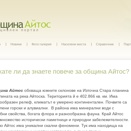
о
Новини
Фото галерия
Населени места
Справочник
Парт
кате ли да знаете повече за община Айтос?
ина Айтос
обхваща южните склонове на Източна Стара планина
лината на река Айтоска. Територията й е 402.866 кв. км. Има
ообразен релеф, климатът е умерено континентален. Почвите са
лени горски и алувиални. В района има минерални води с
бни свойства, богата флора и разнообразна фауна. Край Айтос
множество исторически паметници и природни забележителности.
о Айтос има уникални скални феномени. Тук има находища на