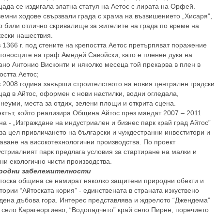
ада се издигала златна статуя на Аетос с лирата на Орфей.
емни ходове свързвали града с храма на възвишението „Хисаря”,
о били отлично скривалище за жителите на града по време на
ески нашествия.
 1366 г. под стените на крепостта Аетос претърпяват поражение
тоносците на граф Амедей Савойски, като е пленен дука на
но Антонио Висконти и няколко месеца той прекарва в плен в
остта Аетос;
 2008 година завърши строителството на новия централен градски
ад в Айтос, оформен с нови настилки, водни огледала,
неуми, места за отдих, зелени площи и открита сцена.
ктът, който реализира Община Айтос през мандат 2007 – 2011
на - „Изграждане на индустриален и бизнес парк край град Айтос”
за цел привличането на български и чуждестранни инвеститори и
аване на високотехнологични производства. По проект
стриалният парк предлага условия за стартиране на малки и
ни екологично чисти производства.
родни забележителности
тоска община се намират няколко защитени природни обекти и
тории “Айтоската кория” - единствената в страната изкуствено
дена дъбова гора. Интерес представлява и ждрелото “Джендема”
 село Карагеоргиево, “Водопадчето” край село Пирне, поречието