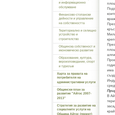
и информационно
площ
обслужване
Подз
коит
Финансово-стопански
дейности и управление
враж
на собствеността
През
кръс
Териториално и селищно
Мила
устройство и
строителство
креп
През
Общинска собственост и
площ
икономическо развитие
алпи
Образование, култура,
Прое
вероизповедание, спорт
годи
и туризъм
има 
Харта за правата на
създ
потребителя на
Инду
административни услуги
сред
Общински план за
При
развитие "Айтос 2007-
В Ай
2013"
тери
Стратегия за развитие на
заса
социалните услуги на
край
Община Айтос (проект)