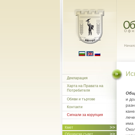
Начал
Ис
Декларация
Харта на Правата на
Потребителя
Общ
и до
Обяви и търгове
разн
Контакти
кане
Сигнали за корупция
лече
има 
>>
Кмет
Окол
>>
Общински съвет