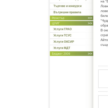
на “
Ловн
Търгове и конкурси
лове
Вътрешни правила
билк
>>
Регистър
“Чуд
>>
ЦУИГ
обра
Услуги ГРАО
В ок
сгра
Услуги ТСУС
Айто
Услуги ОбСИР
съще
Услуги МДТ
>>
Бюджет 2009