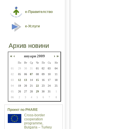
е-Правителство
е-Услуги
Архив новини
«
‹
януари 2009
›
»
По
Вт
Ср
Че
Пе
Съ
Не
01
29
30
31
01
02
03
04
02
05
06
07
08
09
10
11
03
12
13
14
15
16
17
18
04
19
20
21
22
23
24
25
05
26
27
28
29
30
31
1
06
2
3
4
5
6
7
8
Проект по PHARE
Cross-border
cooperation
programme,
Bulgaria – Turkey