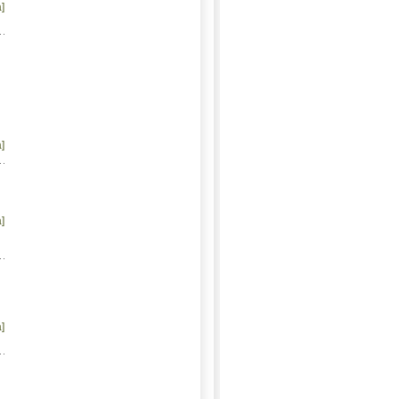
]
]
]
]