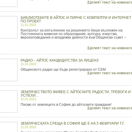
[Целият текст на новината
БИБЛИОТЕКИТЕ В АЙТОС И ПИРНЕ С КОМПЮТРИ И ИНТЕРНЕТ
ПО ПРОЕКТ
11.01.2022
Контролът за изпълнение на решението беше възложен на
Постоянната комисия по образование, култура, изкуства,
вероизповедания и младежки дейности към Общински съвет –
[Целият текст на новината
РАДИО – АЙТОС КАНДИДАТСТВА ЗА ЛИЦЕНЗ
11.01.2022
Общинското радио ще бъде регистрирано от СЕМ
[Целият текст на новината
ЗЕМЛЯЧЕСТВОТО ЖИВЕЕ С АЙТОСКИТЕ РАДОСТИ, ТРЕВОГИ И
УСПЕХИ…
11.01.2022
Писмо от земляците в София до айтоските граждани!
[Целият текст на новината
ЗЕМЛЯЧЕСКАТА СРЕЩА В СОФИЯ ЩЕ Е НА 5 ФЕВРУАРИ Т.Г.
11.01.2022