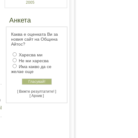
2005
Анкета
Каква е оценката Ви за
новия сайт на Община
Айтос?
Харесва ми
Не ми харесва
Има какво да се
желае още
[ Вижте резултатите! ]
[ Архив ]
и
]