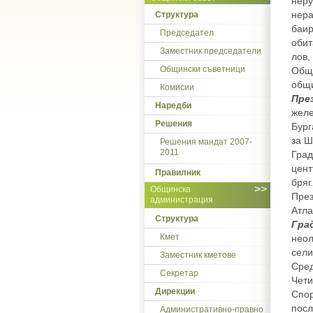
неру
нера
Структура
баир
Председател
обит
Заместник председатели
лов
Общински съветници
Общи
общи
Комисии
Пре
Наредби
желе
Решения
Бург
за Ш
Решения мандат 2007-
2011
Град
цент
Правилник
бряг.
>>
Общинска
През
администрация
Атла
Структура
Гра
Кмет
неол
сели
Заместник кметове
Сре
Секретар
Чети
Дирекции
Спор
посл
Административно-правно