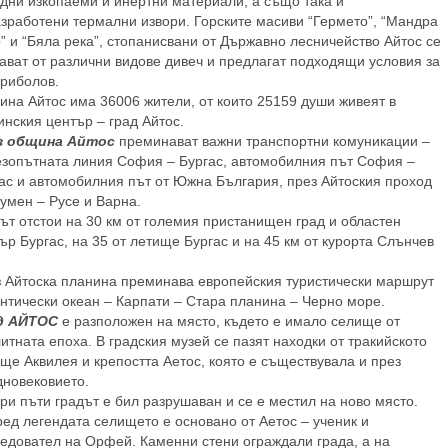
дни изкопаеми и инертни материали, а също така и
зработени термални извори. Горските масиви “Гермето”, “Мандра
” и “Бяла река”, стопанисвани от Държавно лесничейство Айтос се
ават от различни видове дивеч и предлагат подходящи условия за
, риболов.
на Айтос има 36006 жители, от които 25159 души живеят в
нския център – град Айтос.
з община Айтос
преминават важни транспортни комуникации –
зопътната линия София – Бургас, автомобилния път София –
ас и автомобилния път от Южна България, през Айтоския проход
умен – Русе и Варна.
ът отстои на 30 км от големия пристанищен град и областен
ър Бургас, на 35 от летище Бургас и на 45 км от курорта Слънчев
 Айтоска планина преминава европейския туристически маршрут
нтически океан – Карпати – Стара планина – Черно море.
д АЙТОС
е разположен на място, където е имало селище от
итната епоха. В градския музей се пазят находки от тракийското
ще Аквилея и крепостта Аетос, която е съществувала и през
дновековието.
ри пъти градът е бил разрушаван и се е местил на ново място.
ед легендата селището е основано от Аетос – ученик и
едовател на Орфей. Каменни стени ограждали града, а на