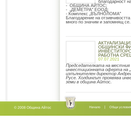
благодарност на
- ОБЩИНА АЙТОС;
- „ДЕМЕТРА” ЕООД;
- Комплекс „ВЪЛНОЛОМА”
Благодарение на отзивчивостта
много по значим и запомнящ се.
АКТУАЛИЗАЦИ
ОБЩИНСКИ ФИ
ИНВЕСТИТОРС
РАБОТНА СРЕ
07.07.2021
Председателката на местния 
инвестиционната оферта на „Л
изпълнителен директор Андреа
Русе. Холдингът проявява инв
земи в община Айтос.
Начало
Oбщи услови
© 2008 Община Айтос