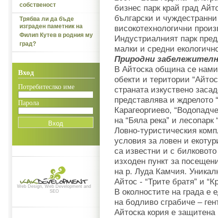
собственост
бизнес парк край град Айт
български и чуждестранни
Трябва ли да бъде
изграден паметник на
високотехнологични произ
Филип Кутев в родния му
Индустриалният парк пред
град?
малки и средни екологичн
Природни забележител
В Айтоска община се нами
Вход
обекти и територии “Айтос
Потребитеслко име
страната изкуствено засад
представлява и ждрелото 
Парола
Карагеоргиево, “Водопадче
на “Бяла река” и лесопарк 
Ловно-туристическия комп
условия за ловен и екоту
са известни и с билковото
изходен пункт за посещени
на р. Луда Камчия. Уникал
Айтос - “Трите братя” и “
Web Design, Web Development and
В околностите на града е
SEO
на бодливо сграбиче – ген
Айтоска кория е защитена