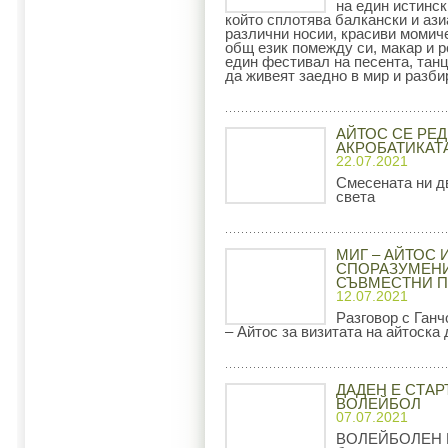
на един истинск
който сплотява балкански и ази
различни носии, красиви момиче
общ език помежду си, макар и 
един фестивал на песента, тан
да живеят заедно в мир и разби
АЙТОС СЕ РЕ
АКРОБАТИКАТ
22.07.2021
Смесената ни дв
света
МИГ – АЙТОС 
СПОРАЗУМЕНИ
СЪВМЕСТНИ П
12.07.2021
Разговор с Ган
– Айтос за визитата на айтоска
ДАДЕН Е СТАР
ВОЛЕЙБОЛ
07.07.2021
ВОЛЕЙБОЛЕН КЛ