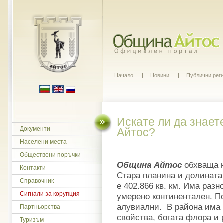
Начало
Новини
Публични рег
Искате ли да знает
Документи
Айтос?
Населени места
Обществени поръчки
Община Айтос
обхваща ю
Контакти
Стара планина и долината 
Справочник
е 402.866 кв. км. Има раз
Сигнали за корупция
умерено континентален. По
алувиални. В района има 
Партньорства
свойства, богата флора и
Туризъм