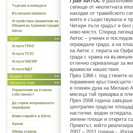
Град АЙТОС
е разположен
Търгове и конкурси
селище от неолитната епох
находки от тракийското се
Вътрешни правила
която е съществувала и
Устройствен правилник на
Четири пъти градът е бил 
Общинска Администрация
Айтос
ново място. Според легенд
Аетос – ученик и последо
>>
ЦУИГ
ограждали града, а на пло
Услуги ГРАО
на Аетос с лирата на Орф
Услуги ТСУС
града с храма на възвишен
Услуги ОбСИР
отлично скривалище за жи
вражески нашествия.
Услуги МДТ
През 1366 г. под стените 
>>
Бюджет 2010
поражение кръстоносците 
>>
Актуална тема
е пленен дука на Милано А
Управление на етажна
месеца той прекарва в пле
собственост
През 2008 година завърши
Да спрем неправилното
централен градски площад
паркиране
настилки, водни огледала,
Инвестирайте в Айтос
зелени площи и открита сц
Архив
Проектът, който реализир
2007 – 2011 година - „Изг
Обява етажна