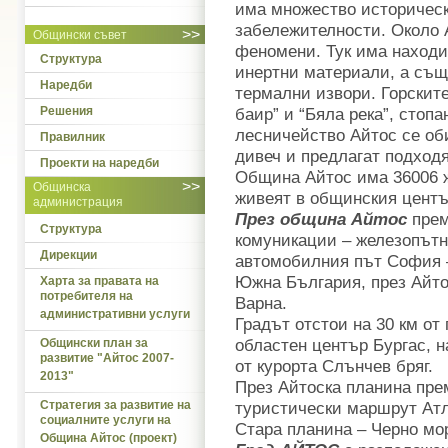
има множество историчес
забележителности. Около 
>>
Общински съвет
феномени. Тук има находи
Структура
инертни материали, а същ
Наредби
термални извори. Горскит
Решения
баир” и “Бяла река”, стоп
лесничейство Айтос се об
Правилник
дивеч и предлагат подхо
Проекти на наредби
Община Айтос има 36006 ж
>>
Общинска
живеят в общинския центъ
администрация
През община Айтос
прем
Структура
комуникации – железопътн
Дирекции
автомобилния път София –
Южна България, през Айто
Харта за правата на
потребителя на
Варна.
административни услуги
Градът отстои на 30 км от
областен център Бургас, н
Общински план за
развитие "Айтос 2007-
от курорта Слънчев бряг.
2013"
През Айтоска планина пре
Стратегия за развитие на
туристически маршрут Атл
социалните услуги на
Стара планина – Черно мо
Община Айтос (проект)