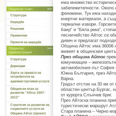
има множество историчес
забележителности. Около 
>>
Общински съвет
феномени. Тук има находи
Структура
инертни материали, а същ
Наредби
термални извори. Горскит
Решения
баир” и “Бяла река”, стоп
лесничейство Айтос се об
Правилник
дивеч и предлагат подхо
Проекти на наредби
Община Айтос има 36006 ж
>>
Общинска
живеят в общинския центъ
администрация
През община Айтос
прем
Структура
комуникации – железопътн
Дирекции
автомобилния път София –
Южна България, през Айто
Харта за правата на
потребителя на
Варна.
административни услуги
Градът отстои на 30 км от
областен център Бургас, н
Общински план за
развитие "Айтос 2007-
от курорта Слънчев бряг.
2013"
През Айтоска планина пре
Стратегия за развитие на
туристически маршрут Атл
социалните услуги на
Стара планина – Черно мо
Община Айтос (проект)