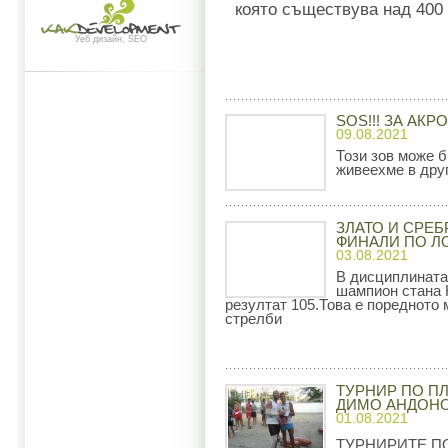
която съществува над 400 
Уеб дизайн, SEO
SOS!!! ЗА АК
09.08.2021
Този зов може б
живеехме в друг
ЗЛАТО И СРЕБ
ФИНАЛИ ПО Л
03.08.2021
В дисциплината
шампион стана 
резултат 105.Това е поредното
стрелби
ТУРНИР ПО П
ДИМО АНДОН
01.08.2021
ТУРНИРИТЕ П