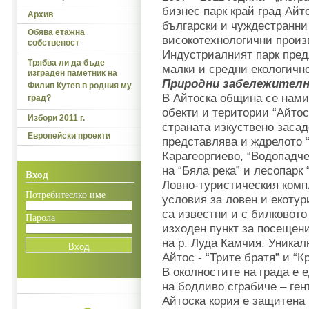
бизнес парк край град Айт
Архив
български и чуждестранни
Обява етажна
високотехнологични произ
собственост
Индустриалният парк пред
Трябва ли да бъде
малки и средни екологичн
изграден паметник на
Природни забележител
Филип Кутев в родния му
В Айтоска община се нами
град?
обекти и територии “Айтос
Избори 2011 г.
страната изкуствено засад
Европейски проекти
представлява и ждрелото 
Карагеоргиево, “Водопадче
на “Бяла река” и лесопарк 
Вход
Ловно-туристическия комп
Потребитеслко име
условия за ловен и екоту
са известни и с билковото
Парола
изходен пункт за посещени
на р. Луда Камчия. Уникал
Айтос - “Трите братя” и “
В околностите на града е
на бодливо сграбиче – ген
Айтоска кория е защитена