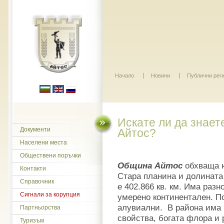
Начало
Новини
Публични рег
Искате ли да знает
Документи
Айтос?
Населени места
Обществени поръчки
Община Айтос
обхваща ю
Контакти
Стара планина и долината 
Справочник
е 402.866 кв. км. Има раз
Сигнали за корупция
умерено континентален. По
алувиални. В района има 
Партньорства
свойства, богата флора и
Туризъм