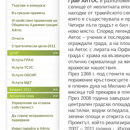
Град АЙТОС
е разположен
Търгове и конкурси
селище от неолитната епох
находки от тракийското се
Вътрешни правила
която е съществувала и
Устройствен правилник на
Четири пъти градът е бил 
Общинска Администрация
Айтос
ново място. Според легенд
Аетос – ученик и последо
Отчети
ограждали града, а на пло
Стратегически цели-2011
на Аетос с лирата на Орф
>>
ЦУИГ
града с храма на възвишен
Услуги ГРАО
отлично скривалище за жи
вражески нашествия.
Услуги ТСУС
През 1366 г. под стените 
Услуги ОбСИР
поражение кръстоносците 
Услуги МДТ
е пленен дука на Милано А
>>
Бюджет 2011
месеца той прекарва в пле
>>
Актуална тема
През 2008 година завърши
Управление на етажна
централен градски площад
собственост
настилки, водни огледала,
зелени площи и открита сц
Да спрем неправилното
паркиране
Проектът, който реализир
2007 – 2011 година - „Изг
Инвестирайте в Айтос