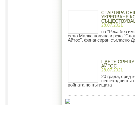
СТАРТИРА ОБ
УКРЕПВАНЕ К
СЪЩЕСТВУВАЩ
28.07.2021
на "Река без им
село Малка поляна и река "Слав
Айтос", финансиран съгласно Д
ЦВЕТЯ СРЕЩУ
АЙТОС
28.07.2021
20 града, сред 
пешеходни пътек
войната по пътищата
Начало
Oбщи услови
Община Айтос