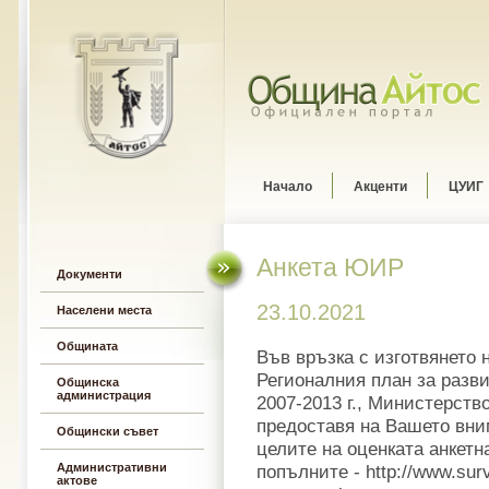
Начало
Акценти
ЦУИГ
Анкета ЮИР
Документи
23.10.2021
Населени места
Общината
Във връзка с изготвянето 
Регионалния план за разви
Общинска
администрация
2007-2013 г., Министерств
предоставя на Вашето вни
Общински съвет
целите на оценката анкетн
Административни
попълните -
http://www.su
актове