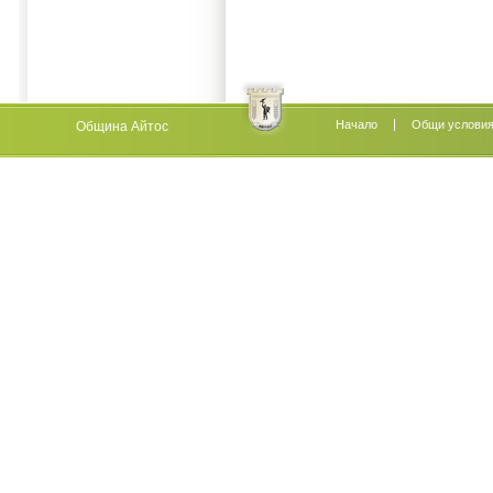
Начало
Oбщи услови
Община Айтос