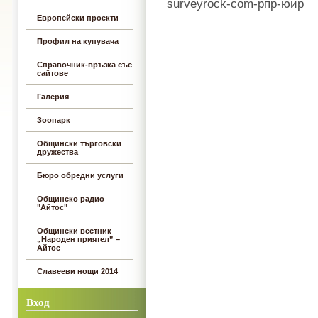
surveyrock-com-рпр-юир
Европейски проекти
Профил на купувача
Справочник-връзка със
сайтове
Галерия
Зоопарк
Общински търговски
дружества
Бюро обредни услуги
Общинско радио
"Айтос"
Общински вестник
„Народен приятел” –
Айтос
Славееви нощи 2014
Вход