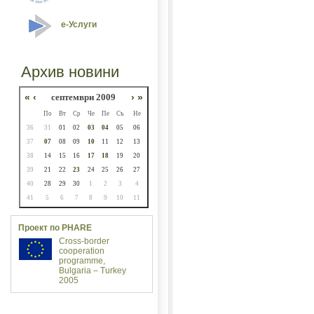
е-Услуги
Архив новини
«
‹
септември 2009
›
»
По
Вт
Ср
Че
Пе
Съ
Не
36
31
01
02
03
04
05
06
37
07
08
09
10
11
12
13
38
14
15
16
17
18
19
20
39
21
22
23
24
25
26
27
40
28
29
30
1
2
3
4
41
5
6
7
8
9
10
11
Проект по PHARE
Cross-border
cooperation
programme,
Bulgaria – Turkey
2005