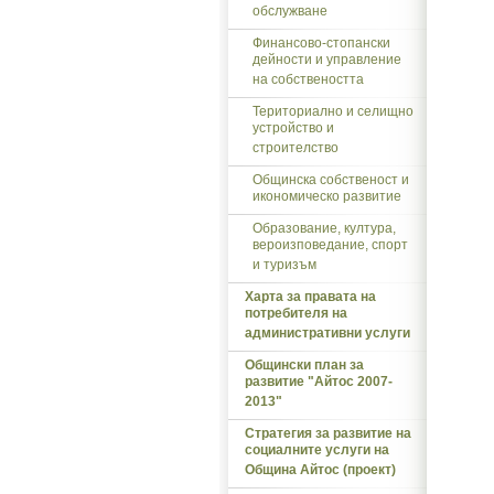
обслужване
Финансово-стопански
дейности и управление
на собствеността
Териториално и селищно
устройство и
строителство
Общинска собственост и
икономическо развитие
Образование, култура,
вероизповедание, спорт
и туризъм
Харта за правата на
потребителя на
административни услуги
Общински план за
развитие "Айтос 2007-
2013"
Стратегия за развитие на
социалните услуги на
Община Айтос (проект)