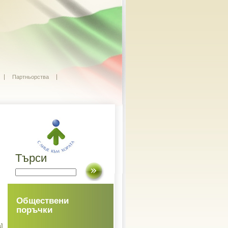
Партньорства
Търси
Обществени
поръчки
]