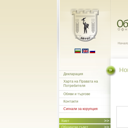
Начал
Но
Декларация
Харта на Правата на
Потребителя
Обяви и търгове
Контакти
Сигнали за корупция
>>
Кмет
>>
Общински съвет