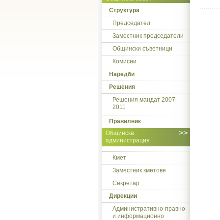
Структура
Председател
Заместник председатели
Общински съветници
Комисии
Наредби
Решения
Решения мандат 2007-
2011
Правилник
>>
Общинска
администрация
Кмет
Заместник кметове
Секретар
Дирекции
Административно-правно
и информационно