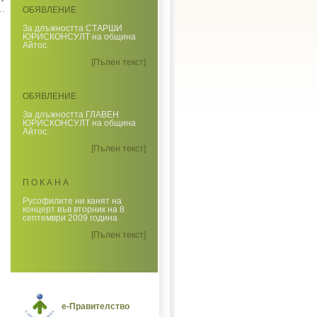
ОБЯВЛЕНИЕ
За длъжността СТАРШИ
ЮРИСКОНСУЛТ на община
Айтос.
[Пълен текст]
ОБЯВЛЕНИЕ
За длъжността ГЛАВЕН
ЮРИСКОНСУЛТ на община
Айтос.
[Пълен текст]
П О К А Н А
Русофилите ни канят на
концерт във вторник на 8
септември 2009 година
[Пълен текст]
е-Правителство