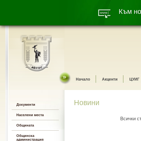
Към но
Начало
Акценти
ЦУИГ
Новини
Документи
Населени места
Всички с
Общината
Общинска
администрация