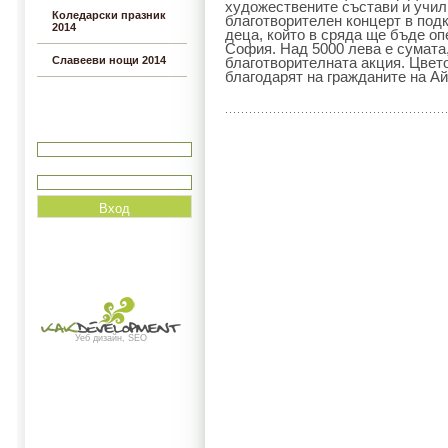
художествените състави и учил
Коледарски празник
благотворителен концерт в под
2014
деца, който в сряда ще бъде оп
София. Над 5000 лева е сумата
Славееви нощи 2014
благотворителната акция. Цвет
благодарят на гражданите на Ай
Вход
Потребитеслко име
Парола
Уеб дизайн, SEO