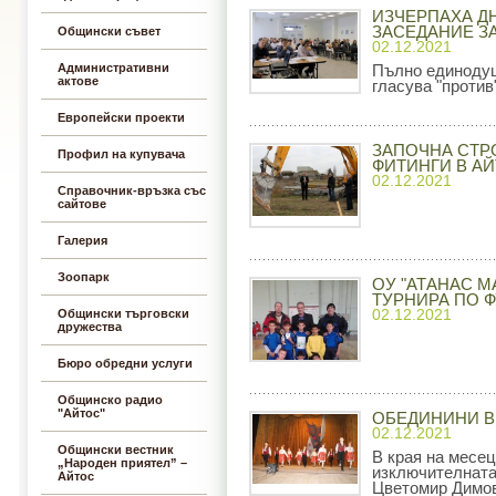
ИЗЧЕРПАХА Д
ЗАСЕДАНИЕ З
Общински съвет
02.12.2021
Административни
Пълно единодуш
актове
гласува "против
Европейски проекти
ЗАПОЧНА СТР
Профил на купувача
ФИТИНГИ В А
02.12.2021
Справочник-връзка със
сайтове
Галерия
Зоопарк
ОУ "АТАНАС М
ТУРНИРА ПО 
Общински търговски
02.12.2021
дружества
Бюро обредни услуги
Общинско радио
"Айтос"
ОБЕДИНИНИ В
02.12.2021
Общински вестник
В края на месе
„Народен приятел” –
изключителната
Айтос
Цветомир Димов