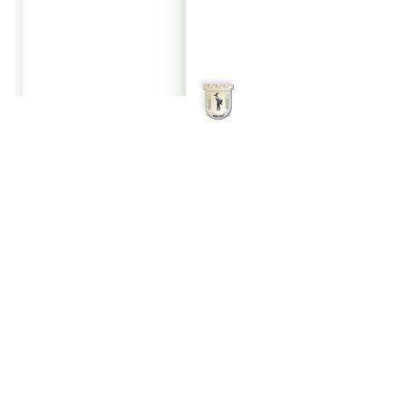
Начало
Oбщи услови
Община Айтос