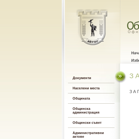
Нач
Изб
З 
Документи
Населени места
З А 
Общината
Общинска
администрация
Общински съвет
Административни
актове