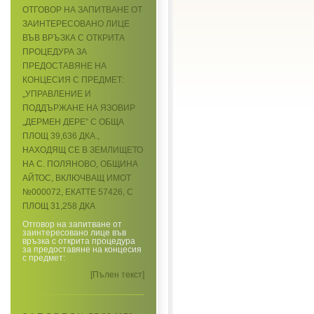
ОТГОВОР НА ЗАПИТВАНЕ ОТ
ЗАИНТЕРЕСОВАНО ЛИЦЕ
ВЪВ ВРЪЗКА С ОТКРИТА
ПРОЦЕДУРА ЗА
ПРЕДОСТАВЯНЕ НА
КОНЦЕСИЯ С ПРЕДМЕТ:
„УПРАВЛЕНИЕ И
ПОДДЪРЖАНЕ НА ЯЗОВИР
„ДЕРМЕН ДЕРЕ” С ОБЩА
ПЛОЩ 39,636 ДКА.,
НАХОДЯЩ СЕ В ЗЕМЛИЩЕТО
НА С. ПОЛЯНОВО, ОБЩИНА
АЙТОС, ВКЛЮЧВАЩ ИМОТ
№000072, ЕКАТТЕ 57426, С
ПЛОЩ 31,258 ДКА
Отговор на запитване от
заинтересовано лице във
връзка с открита процедура
за предоставяне на концесия
с предмет:
[Пълен текст]