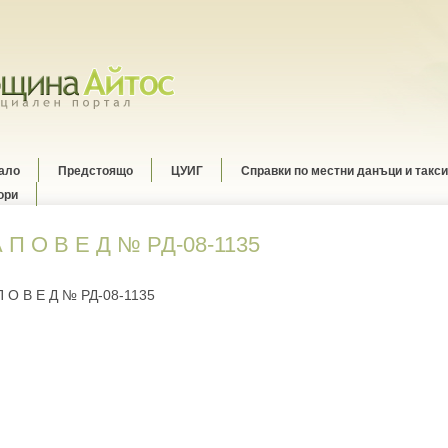
ало
Предстоящо
ЦУИГ
Справки по местни данъци и такси
ори
А П О В Е Д № РД-08-1135
П О В Е Д № РД-08-1135