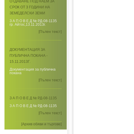
ОТДАВАНЕ ПОД НАЕМ ЗА
СРОК ОТ 3 ГОДИНИ НА
ЗЕМЕДЕЛСКИ ЗЕМИ
З А П О В Е Д № РД-08-1135
гр. Айтос,13.11.2013г.
[Пълен текст]
ДОКУМЕНТАЦИЯ ЗА
ПУБЛИЧНА ПОКАНА -
15.11.2013Г.
Документация за публична
покана
[Пълен текст]
З А П О В Е Д № РД-08-1135
З А П О В Е Д № РД-08-1135
[Пълен текст]
[Архив обяви и търгове]