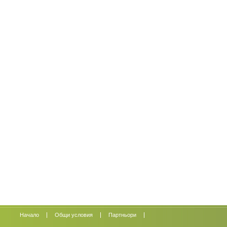
Начало
Oбщи условия
Партньори