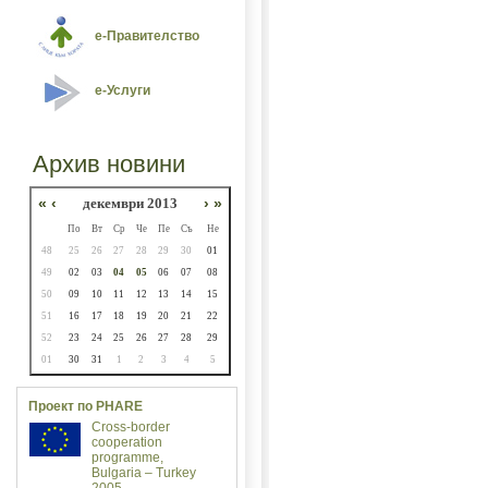
е-Правителство
е-Услуги
Архив новини
«
‹
декември 2013
›
»
По
Вт
Ср
Че
Пе
Съ
Не
48
25
26
27
28
29
30
01
49
02
03
04
05
06
07
08
50
09
10
11
12
13
14
15
51
16
17
18
19
20
21
22
52
23
24
25
26
27
28
29
01
30
31
1
2
3
4
5
Проект по PHARE
Cross-border
cooperation
programme,
Bulgaria – Turkey