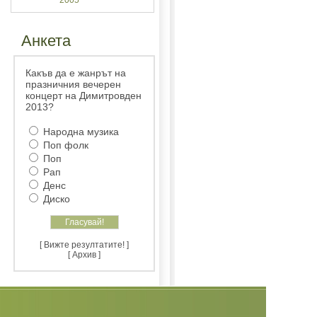
2005
Анкета
Какъв да е жанрът на
празничния вечерен
концерт на Димитровден
2013?
Народна музика
Поп фолк
Поп
Рап
Денс
Диско
[ Вижте резултатите! ]
[ Архив ]