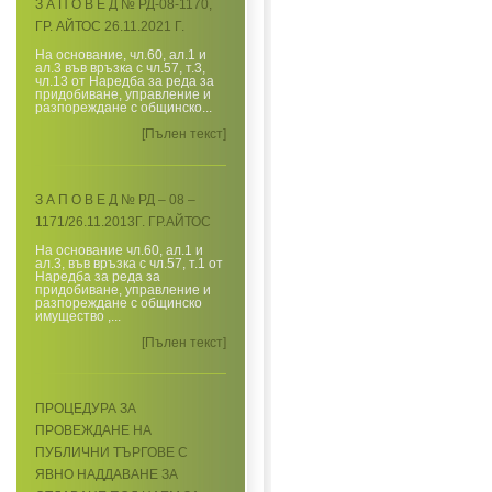
З А П О В Е Д № РД-08-1170,
ГР. АЙТОС 26.11.2021 Г.
На основание, чл.60, ал.1 и
ал.3 във връзка с чл.57, т.3,
чл.13 от Наредба за реда за
придобиване, управление и
разпореждане с общинско...
[Пълен текст]
З А П О В Е Д № РД – 08 –
1171/26.11.2013Г. ГР.АЙТОС
На основание чл.60, ал.1 и
ал.3, във връзка с чл.57, т.1 от
Наредба за реда за
придобиване, управление и
разпореждане с общинско
имущество ,...
[Пълен текст]
ПРОЦЕДУРА ЗА
ПРОВЕЖДАНЕ НА
ПУБЛИЧНИ ТЪРГОВЕ С
ЯВНО НАДДАВАНЕ ЗА