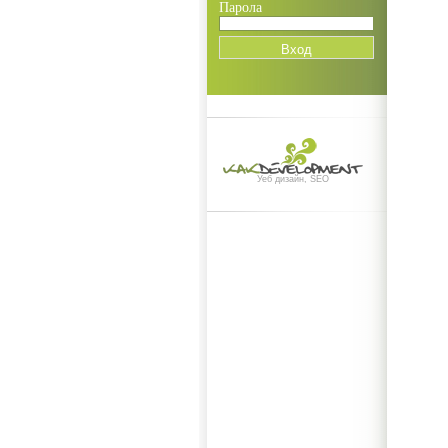
Парола
Уеб дизайн, SEO