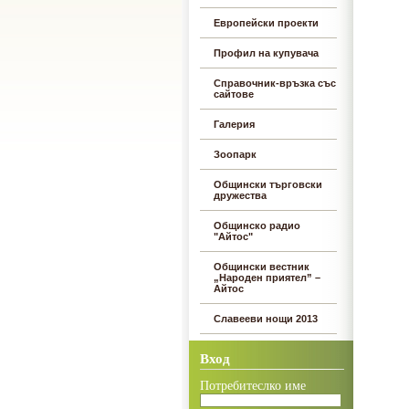
Европейски проекти
Профил на купувача
Справочник-връзка със
сайтове
Галерия
Зоопарк
Общински търговски
дружества
Общинско радио
"Айтос"
Общински вестник
„Народен приятел” –
Айтос
Славееви нощи 2013
Вход
Потребитеслко име