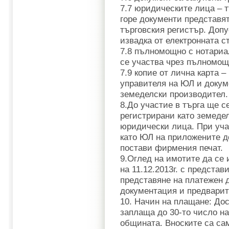
7.7 юридическите лица – т
горе документи представя
търговския регистър. Допу
извадка от електронната с
7.8 пълномощно с нотариал
се участва чрез пълномощ
7.9 копие от лична карта 
управителя на ЮЛ и докум
земеделски производител.
8.До участие в търга ще с
регистрирани като земеде
юридически лица. При уча
като ЮЛ на приложените д
постави фирмения печат.
9.Оглед на имотите да се 
на 11.12.2013г. с предста
представяне на платежен 
документация и предварит
10. Начин на плащане: Дос
заплаща до 30-то число на
общината. Вноските са сам