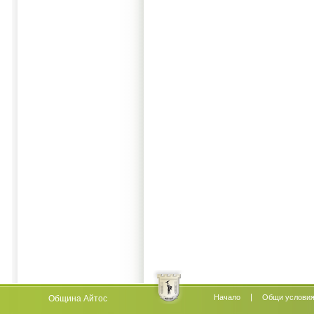
Начало
Oбщи услови
Община Айтос