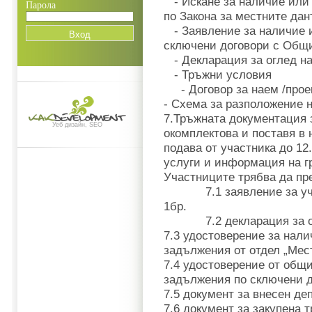
- Искане за наличие или
Парола
по Закона за местните дан
- Заявление за наличие 
сключени договори с Общ
- Декларация за оглед н
- Тръжни условия
- Договор за наем /прое
- Схема за разположение н
7.Тръжната документация з
Уеб дизайн, SEO
окомплектова и поставя в 
подава от участника до 12.
услуги и информация на г
Участниците трябва да пр
7.1 заявление за учас
1
7.2 декларация за огл
7.3 удостоверение за нал
задължения от отдел „Мес
7.4 удостоверение от общ
задължения по сключени 
7.5 документ за внесен де
7.6 документ за закупена