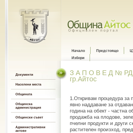
Начало
Предстоящо
Ц
Избори
З А П О В Е Д № РД 
Документи
гр.Айтос
Населени места
Общината
1.Откривам процедура за 
явно наддаване за отдаван
Общинска
администрация
година на обект - частна 
продажба на плодове, зеле
Общински съвет
пчелни продукти и други с
Административни
растителен произход, пред
актове