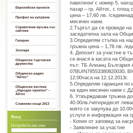
павилион/ с номер 5, нах
Европейски проекти
пазар – гр. Айтос, с площ 
цена – 17,60 лв. /седемнад
Профил на купувача
месечен наем.
2.Търгът да се проведе на 
Справочник-връзка със
сайтове
заседателна зала на Общи
3.Определям стъпка на на
Галерия
тръжна цена – 1,76 лв. /еди
Зоопарк
4. Депозит за участие в тър
се внася в касата на Общи
Общински търговски
дружества
път: ТБ Алианц България 
07BUIN78553380820030, BI
Общинско радио
12:00часа на 12.12.2013г.
"Айтос"
5.Определям гаранция по 
Общински вестник
на един месечен наем с Д
„Народен приятел” –
Айтос
6. Утвърждавам тръжна до
40.00лв./четиридесет лева
Славееви нощи 2013
която се закупува до 10.00
услуги и информация на гр
Вход
- Копие от заповед за наср
Потребитеслко име
- Заявление за участие