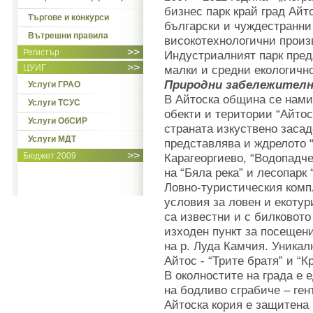
бизнес парк край град Айт
Търгове и конкурси
български и чуждестранни
Вътрешни правила
високотехнологични произ
>>
Регистър
Индустриалният парк пред
>>
ЦУИГ
малки и средни екологичн
Природни забележител
Услуги ГРАО
В Айтоска община се нами
Услуги ТСУС
обекти и територии “Айтос
Услуги ОбСИР
страната изкуствено засад
Услуги МДТ
представлява и ждрелото 
>>
Бюджет 2009
Карагеоргиево, “Водопадче
на “Бяла река” и лесопарк 
Ловно-туристическия комп
условия за ловен и екоту
са известни и с билковото
изходен пункт за посещени
на р. Луда Камчия. Уникал
Айтос - “Трите братя” и “
В околностите на града е
на бодливо сграбиче – ген
Айтоска кория е защитена