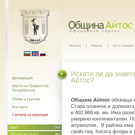
Начало
Новини
Фото галерия
Искате ли да знает
Декларация
Айтос?
Харта на Правата на
Потребителя
Община Айтос
обхваща ю
Обяви и търгове
Стара планина и долината 
Контакти
е 402.866 кв. км. Има раз
Сигнали за корупция
умерено континентален. По
алувиални. В района има 
>>
Кмет
свойства, богата флора и
>>
Общински съвет