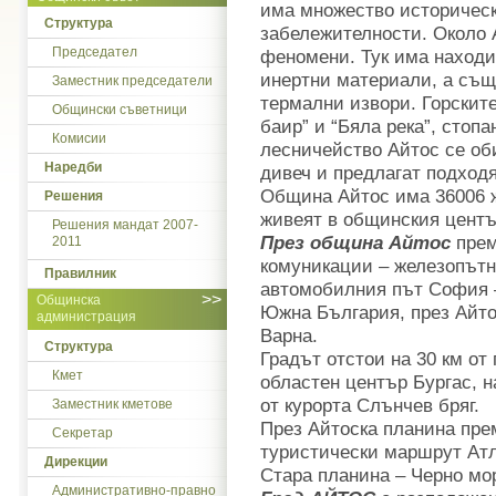
има множество историчес
Структура
забележителности. Около 
Председател
феномени. Тук има находи
инертни материали, а същ
Заместник председатели
термални извори. Горскит
Общински съветници
баир” и “Бяла река”, стоп
Комисии
лесничейство Айтос се об
Наредби
дивеч и предлагат подхо
Община Айтос има 36006 ж
Решения
живеят в общинския центъ
Решения мандат 2007-
През община Айтос
прем
2011
комуникации – железопътн
Правилник
автомобилния път София –
>>
Общинска
Южна България, през Айто
администрация
Варна.
Структура
Градът отстои на 30 км от
Кмет
областен център Бургас, н
от курорта Слънчев бряг.
Заместник кметове
През Айтоска планина пре
Секретар
туристически маршрут Атл
Дирекции
Стара планина – Черно мо
Административно-правно