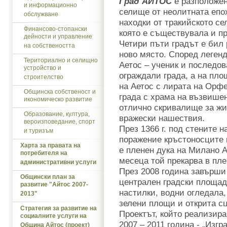
Град АЙТОС
е разположен
и информационно
селище от неолитната епох
обслужване
находки от тракийското се
Финансово-стопански
която е съществувала и
дейности и управление
Четири пъти градът е бил 
на собствеността
ново място. Според легенд
Териториално и селищно
Аетос – ученик и последо
устройство и
ограждали града, а на пло
строителство
на Аетос с лирата на Орф
Общинска собственост и
града с храма на възвишен
икономическо развитие
отлично скривалище за жи
Образование, култура,
вражески нашествия.
вероизповедание, спорт
През 1366 г. под стените 
и туризъм
поражение кръстоносците 
Харта за правата на
е пленен дука на Милано А
потребителя на
месеца той прекарва в пле
административни услуги
През 2008 година завърши
Общински план за
централен градски площад
развитие "Айтос 2007-
настилки, водни огледала,
2013"
зелени площи и открита сц
Стратегия за развитие на
Проектът, който реализир
социалните услуги на
2007 – 2011 година - „Изг
Община Айтос (проект)