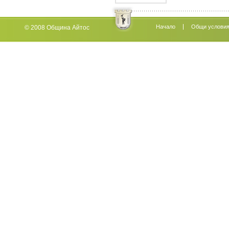
Начало
Oбщи услови
© 2008 Община Айтос