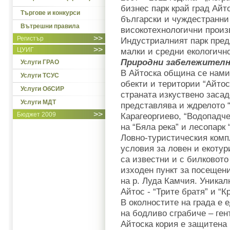
бизнес парк край град Айт
Търгове и конкурси
български и чуждестранни
Вътрешни правила
високотехнологични произ
>>
Регистър
Индустриалният парк пред
>>
ЦУИГ
малки и средни екологичн
Природни забележител
Услуги ГРАО
В Айтоска община се нами
Услуги ТСУС
обекти и територии “Айтос
Услуги ОбСИР
страната изкуствено засад
Услуги МДТ
представлява и ждрелото 
>>
Бюджет 2009
Карагеоргиево, “Водопадче
на “Бяла река” и лесопарк 
Ловно-туристическия комп
условия за ловен и екоту
са известни и с билковото
изходен пункт за посещени
на р. Луда Камчия. Уникал
Айтос - “Трите братя” и “
В околностите на града е
на бодливо сграбиче – ген
Айтоска кория е защитена