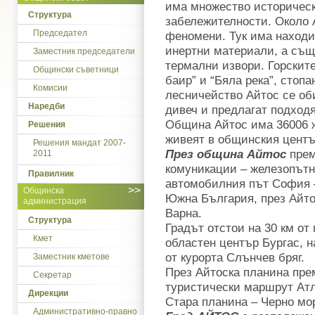
има множество историчес
Структура
забележителности. Около 
Председател
феномени. Тук има находи
инертни материали, а същ
Заместник председатели
термални извори. Горскит
Общински съветници
баир” и “Бяла река”, стоп
Комисии
лесничейство Айтос се об
Наредби
дивеч и предлагат подхо
Община Айтос има 36006 ж
Решения
живеят в общинския центъ
Решения мандат 2007-
През община Айтос
прем
2011
комуникации – железопътн
Правилник
автомобилния път София –
>>
Общинска
Южна България, през Айто
администрация
Варна.
Структура
Градът отстои на 30 км от
Кмет
областен център Бургас, н
от курорта Слънчев бряг.
Заместник кметове
През Айтоска планина пре
Секретар
туристически маршрут Атл
Дирекции
Стара планина – Черно мо
Административно-правно