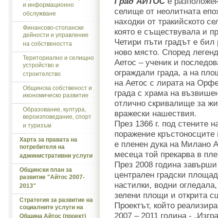
Град АЙТОС
е разположен
и информационно
селище от неолитната епох
обслужване
находки от тракийското се
Финансово-стопански
която е съществувала и
дейности и управление
Четири пъти градът е бил 
на собствеността
ново място. Според легенд
Териториално и селищно
Аетос – ученик и последо
устройство и
ограждали града, а на пло
строителство
на Аетос с лирата на Орф
Общинска собственост и
града с храма на възвишен
икономическо развитие
отлично скривалище за жи
Образование, култура,
вражески нашествия.
вероизповедание, спорт
През 1366 г. под стените 
и туризъм
поражение кръстоносците 
Харта за правата на
е пленен дука на Милано А
потребителя на
месеца той прекарва в пле
административни услуги
През 2008 година завърши
Общински план за
централен градски площад
развитие "Айтос 2007-
настилки, водни огледала,
2013"
зелени площи и открита сц
Стратегия за развитие на
Проектът, който реализир
социалните услуги на
2007 – 2011 година - „Изг
Община Айтос (проект)