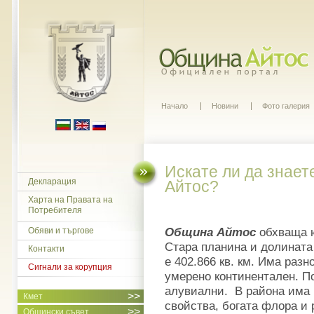
Начало
Новини
Фото галерия
Искате ли да знает
Декларация
Айтос?
Харта на Правата на
Потребителя
Община Айтос
обхваща ю
Обяви и търгове
Стара планина и долината 
Контакти
е 402.866 кв. км. Има раз
Сигнали за корупция
умерено континентален. По
алувиални. В района има 
>>
Кмет
свойства, богата флора и
>>
Общински съвет