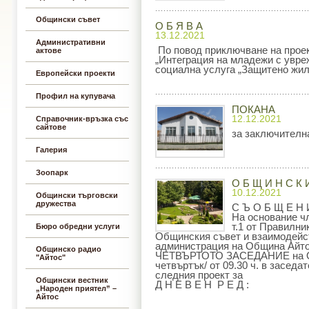
Общински съвет
О Б Я В А
13.12.2021
Административни
По повод приключване на прое
актове
„Интеграция на младежи с увре
социална услуга „Защитено жил
Европейски проекти
Профил на купувача
ПОКАНА
12.12.2021
Справочник-връзка със
сайтове
за заключителн
Галерия
Зоопарк
О Б Щ И Н С К 
10.12.2021
Общински търговски
дружества
С Ъ О Б Щ Е Н 
На основание чл.
т.1 от Правилни
Бюро обредни услуги
Общинския съвет и взаимодейс
администрация на Община Ай
Общинско радио
ЧЕТВЪРТОТО ЗАСЕДАНИЕ на ОбС 
"Айтос"
четвъртък/ от 09.30 ч. в засед
следния проект за
Общински вестник
Д Н Е В Е Н Р Е Д :
„Народен приятел” –
Айтос