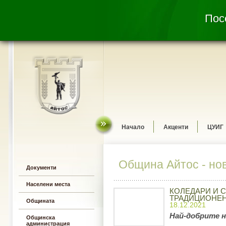
Посе
Начало
Акценти
ЦУИГ
Община Айтос - но
Документи
Населени места
КОЛЕДАРИ И 
ТРАДИЦИОНЕН
Общината
18.12.2021
Най-добрите н
Общинска
администрация