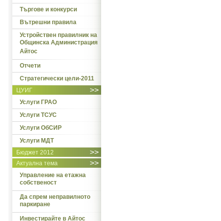
Търгове и конкурси
Вътрешни правила
Устройствен правилник на
Общинска Администрация
Айтос
Отчети
Стратегически цели-2011
>>
ЦУИГ
Услуги ГРАО
Услуги ТСУС
Услуги ОбСИР
Услуги МДТ
>>
Бюджет 2012
>>
Актуална тема
Управление на етажна
собственост
Да спрем неправилното
паркиране
Инвестирайте в Айтос