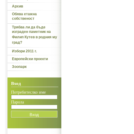
Архив
Обява етажна
собственост
Трябва ли да бъде
изграден паметник на
Филип Кутев в родния му
град?
Избори 2011 г.
Европейски проекти
Зоопарк
Вход
Потребитеслко име
Парола