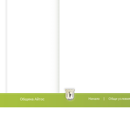
Начало
Oбщи услови
Община Айтос