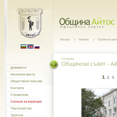
Начало
Новини
Публични рег
Галерии
Общински съвет - Ай
Документи
Населени места
1
2,
3,
,
Обществени поръчки
Контакти
Справочник
Сигнали за корупция
Партньорства
Туризъм