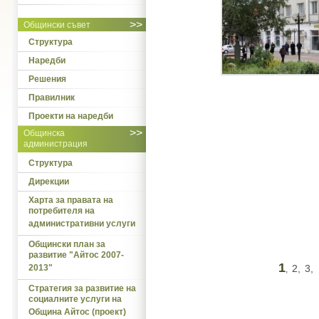
>>
Общински съвет
Структура
Наредби
Решения
Правилник
Проекти на наредби
>>
Общинска
администрация
Структура
Дирекции
Харта за правата на
потребителя на
административни услуги
Общински план за
развитие "Айтос 2007-
1
2013"
2,
3,
,
Стратегия за развитие на
социалните услуги на
Община Айтос (проект)