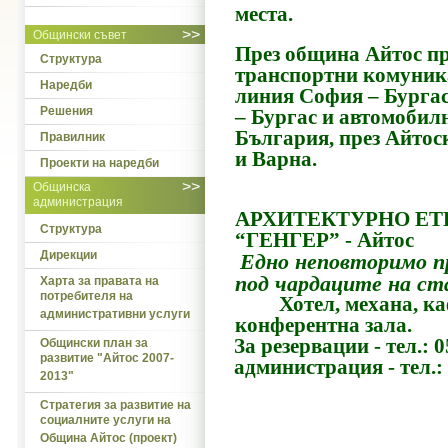
места.
>>
Общински съвет
През община Айтос п
Структура
транспортни комуник
Наредби
линия София – Бурга
Решения
– Бургас и автомоби
България, през Айтос
Правилник
и Варна.
Проекти на наредби
>>
Общинска
администрация
АРХИТЕКТУРНО Е
Структура
“ГЕНГЕР” - Айтос
Дирекции
Едно неповторимо п
под
чардаците на ст
Харта за правата на
потребителя на
Хотел, механа, кафе
административни услуги
конферентна зала
.
З
а резервации - тел.: 
Общински план за
развитие "Айтос 2007-
администрация - тел.:
2013"
Стратегия за развитие на
социалните услуги на
Община Айтос (проект)