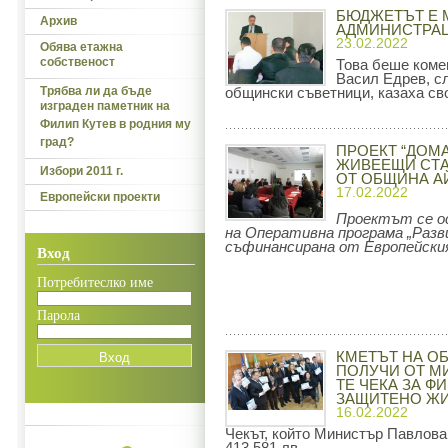
БЮДЖЕТЪТ Е 
Архив
АДМИНИСТРАЦ
23.02.2022
Обява етажна
собственост
Това беше коме
Васил Едрев, сл
Трябва ли да бъде
общински съветници, казаха сво
изграден паметник на
Филип Кутев в родния му
град?
ПРОЕКТ “ДОМ
ЖИВЕЕЩИ СТА
Избори 2011 г.
ОТ ОБЩИНА А
17.02.2022
Европейски проекти
Проектът се о
на Оперативна програма „Разв
съфинансирана от Европейския
Вход
Потребитеслко име
Парола
КМЕТЪТ НА О
ПОЛУЧИ ОТ М
ТЕ ЧЕКА ЗА Ф
ЗАЩИТЕНО Ж
16.02.2022
Чекът, който Министър Павлова 
413 581 лв