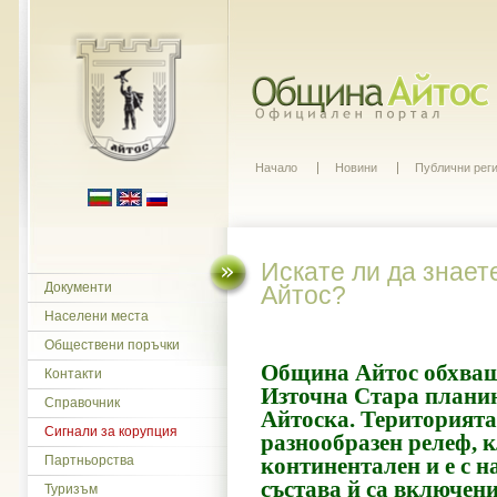
Начало
Новини
Публични рег
Искате ли да знает
Документи
Айтос?
Населени места
Обществени поръчки
Община Айтос обхващ
Контакти
Източна Стара планин
Справочник
Айтоска. Територията 
Сигнали за корупция
разнообразен релеф, 
Партньорства
континентален и е с н
състава й са включени
Туризъм