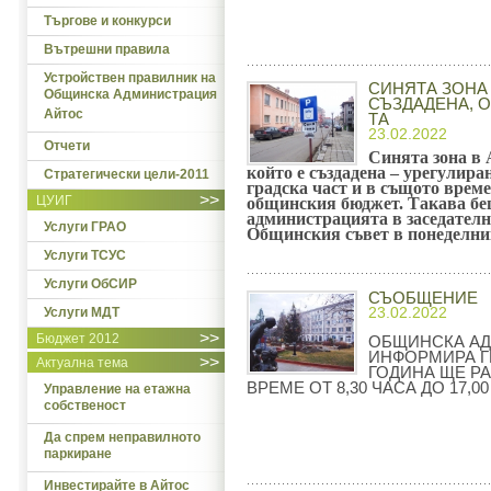
Търгове и конкурси
Вътрешни правила
Устройствен правилник на
СИНЯТА ЗОНА 
Общинска Администрация
СЪЗДАДЕНА, ОТ
Айтос
ТА
23.02.2022
Отчети
Синята зона в 
който е създадена – урегулира
Стратегически цели-2011
градска част и в същото време
>>
ЦУИГ
общинския бюджет. Такава беш
администрацията в заседателна
Услуги ГРАО
Общинския съвет в понеделник
Услуги ТСУС
Услуги ОбСИР
СЪОБЩЕНИЕ
23.02.2022
Услуги МДТ
>>
Бюджет 2012
ОБЩИНСКА АД
ИНФОРМИРА ГР
>>
Актуална тема
ГОДИНА ЩЕ Р
ВРЕМЕ ОТ 8,30 ЧАСА ДО 17,00
Управление на етажна
собственост
Да спрем неправилното
паркиране
Инвестирайте в Айтос