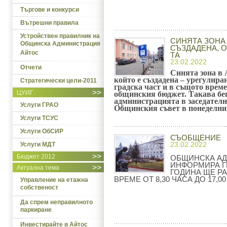
Търгове и конкурси
Вътрешни правила
Устройствен правилник на
СИНЯТА ЗОНА 
Общинска Администрация
СЪЗДАДЕНА, ОТ
Айтос
ТА
23.02.2022
Отчети
Синята зона в 
който е създадена – урегулира
Стратегически цели-2011
градска част и в същото време
>>
ЦУИГ
общинския бюджет. Такава беш
администрацията в заседателна
Услуги ГРАО
Общинския съвет в понеделник
Услуги ТСУС
Услуги ОбСИР
СЪОБЩЕНИЕ
23.02.2022
Услуги МДТ
>>
Бюджет 2012
ОБЩИНСКА АД
ИНФОРМИРА ГР
>>
Актуална тема
ГОДИНА ЩЕ Р
ВРЕМЕ ОТ 8,30 ЧАСА ДО 17,00
Управление на етажна
собственост
Да спрем неправилното
паркиране
Инвестирайте в Айтос