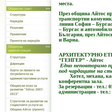
места.
>>
Общински съвет
През община Айтос п
Структура
транспортни комуник
Наредби
линия София – Бурга
Решения
– Бургас и автомоби
България, през Айтос
Правилник
и Варна.
Проекти на наредби
>>
Общинска
администрация
АРХИТЕКТУРНО Е
Структура
“ГЕНГЕР” - Айтос
Дирекции
Едно неповторимо п
под
чардаците на ст
Харта за правата на
потребителя на
Хотел, механа, кафе
административни услуги
конферентна зала
.
З
а резервации - тел.: 
Общински план за
развитие "Айтос 2007-
администрация - тел.:
2013"
Стратегия за развитие на
социалните услуги на
Община Айтос (проект)