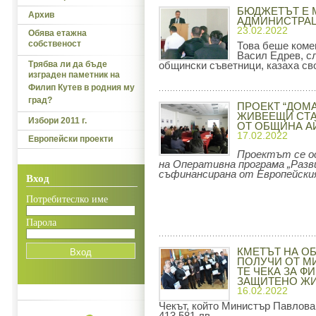
БЮДЖЕТЪТ Е 
Архив
АДМИНИСТРАЦ
23.02.2022
Обява етажна
собственост
Това беше коме
Васил Едрев, сл
Трябва ли да бъде
общински съветници, казаха сво
изграден паметник на
Филип Кутев в родния му
град?
ПРОЕКТ “ДОМ
ЖИВЕЕЩИ СТА
Избори 2011 г.
ОТ ОБЩИНА А
17.02.2022
Европейски проекти
Проектът се о
на Оперативна програма „Разв
съфинансирана от Европейския
Вход
Потребитеслко име
Парола
КМЕТЪТ НА О
ПОЛУЧИ ОТ М
ТЕ ЧЕКА ЗА Ф
ЗАЩИТЕНО Ж
16.02.2022
Чекът, който Министър Павлова 
413 581 лв