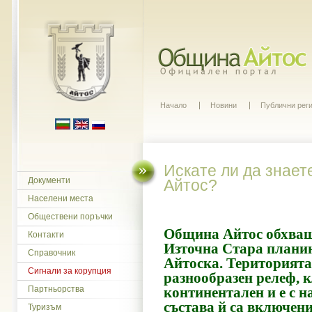
Начало
Новини
Публични рег
Искате ли да знает
Документи
Айтос?
Населени места
Обществени поръчки
Община Айтос обхващ
Контакти
Източна Стара планин
Справочник
Айтоска. Територията 
Сигнали за корупция
разнообразен релеф, 
Партньорства
континентален и е с н
състава й са включени
Туризъм